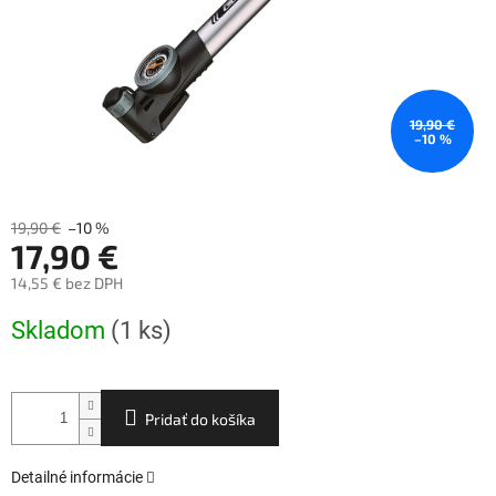
19,90 €
–10 %
19,90 €
–10 %
17,90 €
14,55 € bez DPH
Jednotková
Skladom
(1 ks)
cena:
Pridať do košíka
Detailné informácie