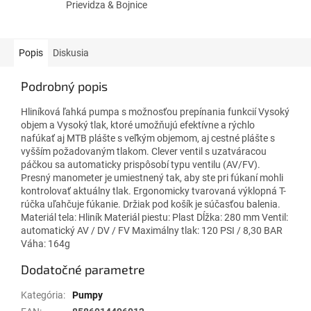
Prievidza & Bojnice
Popis
Diskusia
Podrobný popis
Hliníková ľahká pumpa s možnosťou prepínania funkcií Vysoký
objem a Vysoký tlak, ktoré umožňujú efektívne a rýchlo
nafúkať aj MTB plášte s veľkým objemom, aj cestné plášte s
vyšším požadovaným tlakom. Clever ventil s uzatváracou
páčkou sa automaticky prispôsobí typu ventilu (AV/FV).
Presný manometer je umiestnený tak, aby ste pri fúkaní mohli
kontrolovať aktuálny tlak. Ergonomicky tvarovaná výklopná T-
rúčka uľahčuje fúkanie. Držiak pod košík je súčasťou balenia.
Materiál tela: Hliník Materiál piestu: Plast Dĺžka: 280 mm Ventil:
automatický AV / DV / FV Maximálny tlak: 120 PSI / 8,30 BAR
Váha: 164g
Dodatočné parametre
Kategória
:
Pumpy