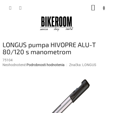
Prejsť
NÁKUP
na
obsah
KOŠÍK
LONGUS pumpa HIVOPRE ALU-T
80/120 s manometrom
75104
Priemerné
Neohodnotené
Podrobnosti hodnotenia
Značka:
LONGUS
hodnotenie
produktu
je
0,0
z
5
hviezdičiek.