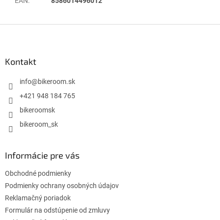
EAN
:
8586014496012
Z
á
p
ä
Kontakt
t
i
info
@
bikeroom.sk
e
+421 948 184 765
bikeroomsk
bikeroom_sk
Informácie pre vás
Obchodné podmienky
Podmienky ochrany osobných údajov
Reklamačný poriadok
Formulár na odstúpenie od zmluvy