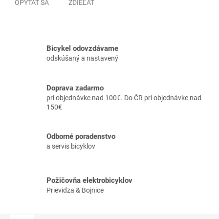
OPÝTAŤ SA
ZDIEĽAŤ
Bicykel odovzdávame
odskúšaný a nastavený
Doprava zadarmo
pri objednávke nad 100€. Do ČR pri objednávke nad
150€
Odborné poradenstvo
a servis bicyklov
Požičovňa elektrobicyklov
Prievidza & Bojnice