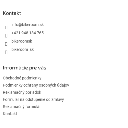
á
p
ä
Kontakt
t
i
info
@
bikeroom.sk
e
+421 948 184 765
bikeroomsk
bikeroom_sk
Informácie pre vás
Obchodné podmienky
Podmienky ochrany osobných údajov
Reklamačný poriadok
Formulár na odstúpenie od zmluvy
Reklamačný formulár
Kontakt