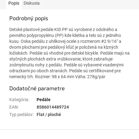
Popis
Diskusia
Podrobný popis
Detské plastové pedále KID PP sú vyrobené z odolného a
pevného polypropylénu (PP) kde klietka a telo sú z jedného
kusu. Oska pedálu z uhlíkovej ocele s rozmerom #2 9/16" a
dvomi plochami pre pedálový kľúč je položená na klzných
ložiskách. Pedále sú vhodné pre detské bicykle. Pedále majú na
styčných plochách extra vrúbkovanie, ktoré zabraňuje
zošmyknutiu nohy z pedálu. Pedále sú vybavené vsadenými
odrazkami po oboch stranách. Pedále sú certifikované pre
nemecký trh. Rozmer: 98 x 64 mm Váha: 278g/pár
Dodatočné parametre
Kategória
:
Pedále
EAN
:
8586014489724
Typ pedálov
:
Flat / ploché
Z