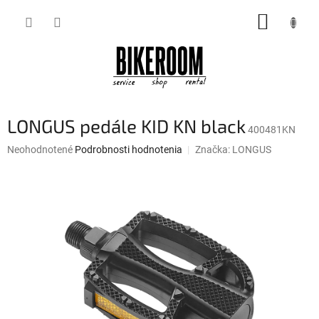
Prejsť
NÁKUP
na
obsah
KOŠÍK
LONGUS pedále KID KN black
400481KN
Priemerné
Neohodnotené
Podrobnosti hodnotenia
Značka:
LONGUS
hodnotenie
produktu
je
0,0
z
5
hviezdičiek.