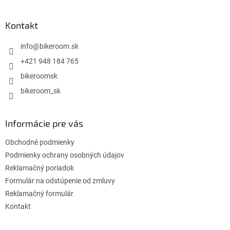
á
p
ä
Kontakt
t
i
info
@
bikeroom.sk
e
+421 948 184 765
bikeroomsk
bikeroom_sk
Informácie pre vás
Obchodné podmienky
Podmienky ochrany osobných údajov
Reklamačný poriadok
Formulár na odstúpenie od zmluvy
Reklamačný formulár
Kontakt