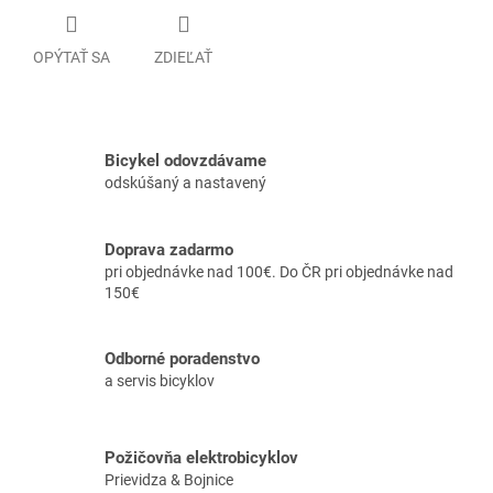
OPÝTAŤ SA
ZDIEĽAŤ
Bicykel odovzdávame
odskúšaný a nastavený
Doprava zadarmo
pri objednávke nad 100€. Do ČR pri objednávke nad
150€
Odborné poradenstvo
a servis bicyklov
Požičovňa elektrobicyklov
Prievidza & Bojnice