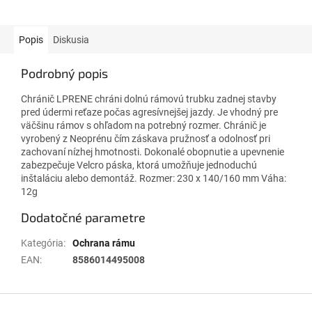
Popis
Diskusia
Podrobný popis
Chránič LPRENE chráni dolnú rámovú trubku zadnej stavby
pred údermi reťaze počas agresívnejšej jazdy. Je vhodný pre
väčšinu rámov s ohľadom na potrebný rozmer. Chránič je
vyrobený z Neoprénu čím záskava pružnosť a odolnosť pri
zachovaní nízhej hmotnosti. Dokonalé obopnutie a upevnenie
zabezpečuje Velcro páska, ktorá umožňuje jednoduchú
inštaláciu alebo demontáž. Rozmer: 230 x 140/160 mm Váha:
12g
Dodatočné parametre
Kategória
:
Ochrana rámu
EAN
:
8586014495008
Z