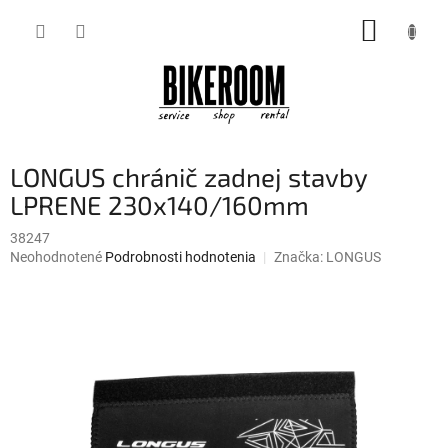
Prejsť
NÁKUP
na
obsah
KOŠÍK
LONGUS chránič zadnej stavby
LPRENE 230x140/160mm
38247
Priemerné
Neohodnotené
Podrobnosti hodnotenia
Značka:
LONGUS
hodnotenie
produktu
je
0,0
z
5
hviezdičiek.