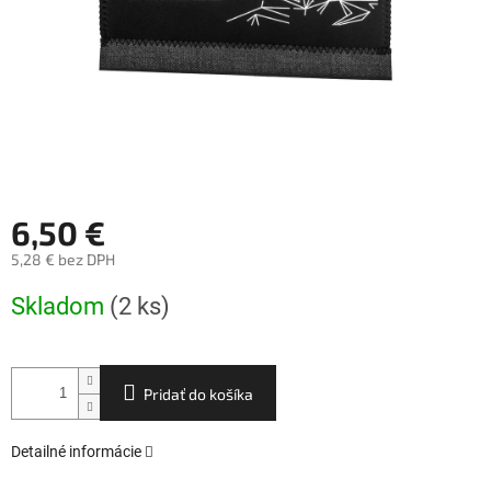
6,50 €
5,28 € bez DPH
Jednotková
Skladom
(2 ks)
cena:
Pridať do košíka
Detailné informácie