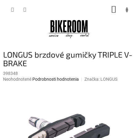
Prejsť
NÁKUP
na
obsah
KOŠÍK
LONGUS brzdové gumičky TRIPLE V-
BRAKE
398348
Priemerné
Neohodnotené
Podrobnosti hodnotenia
Značka:
LONGUS
hodnotenie
produktu
je
0,0
z
5
hviezdičiek.