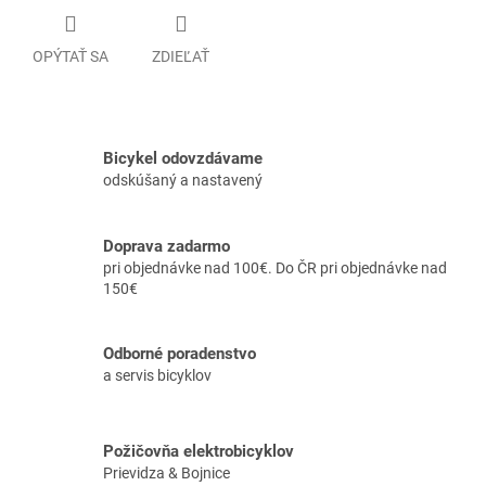
OPÝTAŤ SA
ZDIEĽAŤ
Bicykel odovzdávame
odskúšaný a nastavený
Doprava zadarmo
pri objednávke nad 100€. Do ČR pri objednávke nad
150€
Odborné poradenstvo
a servis bicyklov
Požičovňa elektrobicyklov
Prievidza & Bojnice