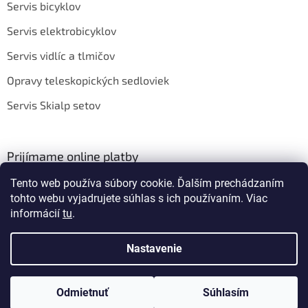
Servis bicyklov
Servis elektrobicyklov
Servis vidlíc a tlmičov
Opravy teleskopických sedloviek
Servis Skialp setov
Prijímame online platby
Tento web používa súbory cookie. Ďalším prechádzaním
tohto webu vyjadrujete súhlas s ich používaním. Viac
informácií
tu
.
Nastavenie
Vytvoril Shoptet
Odmietnuť
Súhlasím
Copyright 2026
BIKEROOM
. Všetky práva vyhradené.