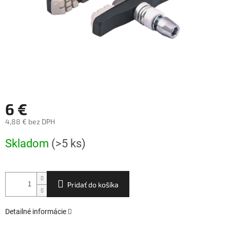
6 €
4,88 € bez DPH
Jednotková
Skladom
(>5 ks)
cena:
Pridať do košíka
Detailné informácie