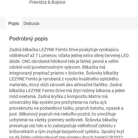
Prievidza & Bojnice
Popis
Diskusia
Podrobný popis
Zadná blikačka LEZYNE Femto Drive poskytuje vynikajúcu
viditelnosť až 7 Lumenov, vďaka jednej extra silnej červenej LED
dióde. CNC obrobené hliníkové telo je ľahké, pevné a veľmi
odolné voči poveternostným vplyvom. Blikačka má
integrovaný prepínač priamo v šošovke. Šošovka blikačky
LEZYNE Femto je vyrobená z vysoko kvalitného optického
materiálu, ktorý slúži zároveň ako aktivačné tlačítko. Zadná
blikačka LEZYNE Femto Drive má štyri režimy blikania a jeden
mód svietenia. Zadná krytka z kompozitu Matrix má
univerzálny klip systém pre prichytenie na rúrku aj k
pricvaknutiu na podsedlovú tašku, popruh batohu, opasok a
pod. Silikonový popruh má niekoľko pozícií, čo umožňuje
uchytenie na všetky priemery sedloviek. Šošovka blikačky
presahuje cez telo a to zabezpečuje viditeľnosť cyklistu v
križovatkách a tým zvyšuje bezpečnosť cyklistu. Spodný kryt
sa dá ľahko odskrutkovať pre výmenu dvoch batérií CR2032 .