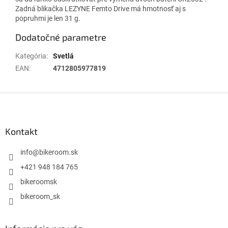
Zadná blikačka LEZYNE Femto Drive má hmotnosť aj s
popruhmi je len 31 g.
Dodatočné parametre
Kategória
:
Svetlá
EAN
:
4712805977819
Z
á
p
ä
Kontakt
t
i
info
@
bikeroom.sk
e
+421 948 184 765
bikeroomsk
bikeroom_sk