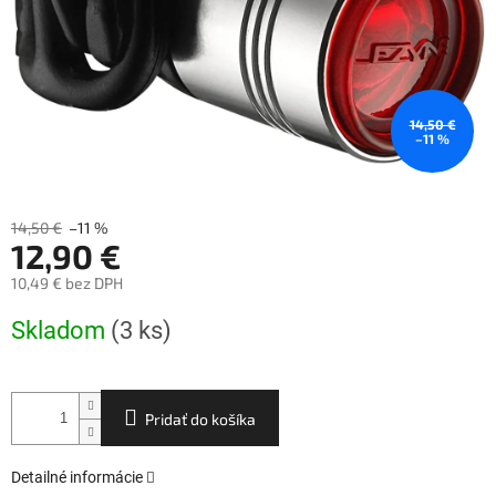
14,50 €
–11 %
14,50 €
–11 %
12,90 €
10,49 € bez DPH
Jednotková
Skladom
(3 ks)
cena:
Pridať do košíka
Detailné informácie