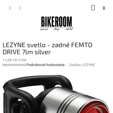
Prejsť
NÁKUP
na
obsah
KOŠÍK
LEZYNE svetlo - zadné FEMTO
DRIVE 7lm silver
1-LED-1R-V106
Priemerné
Neohodnotené
Podrobnosti hodnotenia
Značka:
LEZYNE
hodnotenie
produktu
je
0,0
z
5
hviezdičiek.