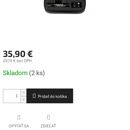
35,90 €
29,19 € bez DPH
Jednotková
Skladom
(2 ks)
cena:
Pridať do košíka
OPÝTAŤ SA
ZDIEĽAŤ