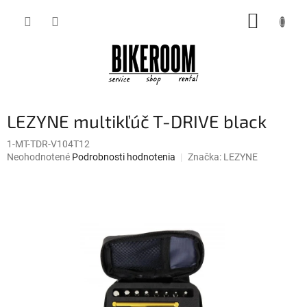
Prejsť
NÁKUP
na
obsah
KOŠÍK
LEZYNE multikľúč T-DRIVE black
1-MT-TDR-V104T12
Priemerné
Neohodnotené
Podrobnosti hodnotenia
Značka:
LEZYNE
hodnotenie
produktu
je
0,0
z
5
hviezdičiek.