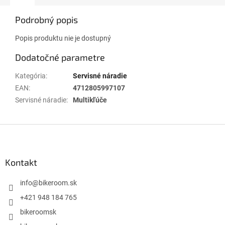
Podrobný popis
Popis produktu nie je dostupný
Dodatočné parametre
Kategória
:
Servisné náradie
EAN
:
4712805997107
Servisné náradie
:
Multikľúče
Z
á
p
ä
Kontakt
t
i
info
@
bikeroom.sk
e
+421 948 184 765
bikeroomsk