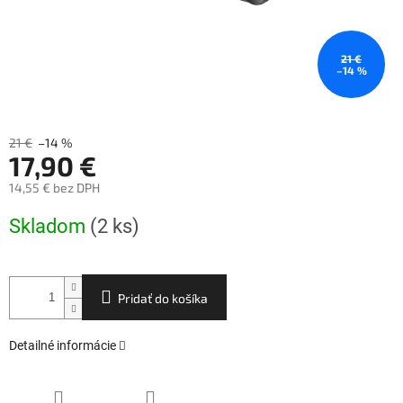
21 €
–14 %
21 €
–14 %
17,90 €
14,55 € bez DPH
Jednotková
Skladom
(2 ks)
cena:
Pridať do košíka
Detailné informácie