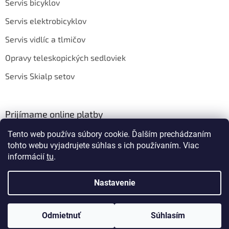
Servis bicyklov
Servis elektrobicyklov
Servis vidlíc a tlmičov
Opravy teleskopických sedloviek
Servis Skialp setov
Prijímame online platby
Tento web používa súbory cookie. Ďalším prechádzaním
tohto webu vyjadrujete súhlas s ich používaním. Viac
informácií
tu
.
Nastavenie
Vytvoril Shoptet
Odmietnuť
Súhlasím
Copyright 2026
BIKEROOM
. Všetky práva vyhradené.