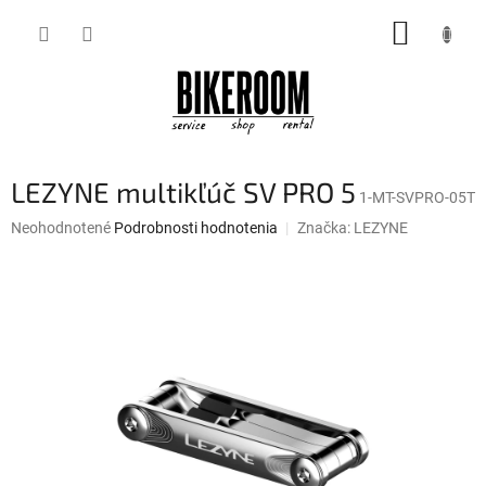
Prejsť
NÁKUP
na
obsah
KOŠÍK
LEZYNE multikľúč SV PRO 5
1-MT-SVPRO-05T
Priemerné
Neohodnotené
Podrobnosti hodnotenia
Značka:
LEZYNE
hodnotenie
produktu
je
0,0
z
5
hviezdičiek.