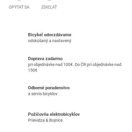
OPÝTAŤ SA
ZDIEĽAŤ
Bicykel odovzdávame
odskúšaný a nastavený
Doprava zadarmo
pri objednávke nad 100€. Do ČR pri objednávke nad
150€
Odborné poradenstvo
a servis bicyklov
Požičovňa elektrobicyklov
Prievidza & Bojnice