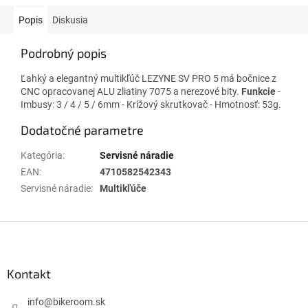
Popis
Diskusia
Podrobný popis
Ľahký a elegantný multikľúč LEZYNE SV PRO 5 má bočnice z
CNC opracovanej ALU zliatiny 7075 a nerezové bity.
Funkcie
-
Imbusy: 3 / 4 / 5 / 6mm - Krížový skrutkovač - Hmotnosť: 53g.
Dodatočné parametre
Kategória
:
Servisné náradie
EAN
:
4710582542343
Servisné náradie
:
Multikľúče
Z
á
p
ä
Kontakt
t
i
info
@
bikeroom.sk