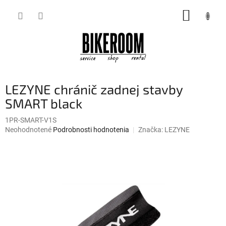
Prejsť
NÁKUP
na
obsah
KOŠÍK
LEZYNE chránič zadnej stavby
SMART black
1PR-SMART-V1S
Priemerné
Neohodnotené
Podrobnosti hodnotenia
Značka:
LEZYNE
hodnotenie
produktu
je
0,0
z
5
hviezdičiek.