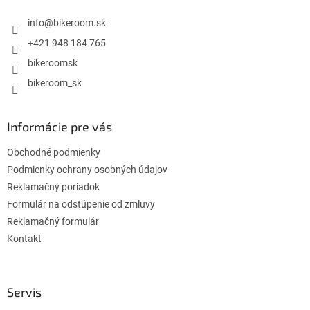
t
i
info
@
bikeroom.sk
e
+421 948 184 765
bikeroomsk
bikeroom_sk
Informácie pre vás
Obchodné podmienky
Podmienky ochrany osobných údajov
Reklamačný poriadok
Formulár na odstúpenie od zmluvy
Reklamačný formulár
Kontakt
Servis