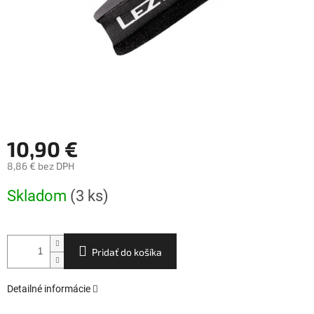
10,90 €
8,86 € bez DPH
Jednotková
Skladom
(3 ks)
cena:
Pridať do košíka
Detailné informácie