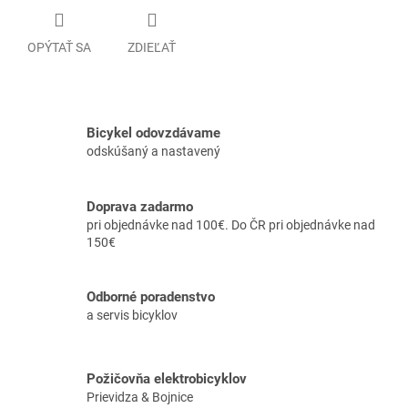
OPÝTAŤ SA
ZDIEĽAŤ
Bicykel odovzdávame
odskúšaný a nastavený
Doprava zadarmo
pri objednávke nad 100€. Do ČR pri objednávke nad
150€
Odborné poradenstvo
a servis bicyklov
Požičovňa elektrobicyklov
Prievidza & Bojnice