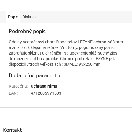
Popis
Diskusia
Podrobný popis
Odolný neoprénový chránič pod reťaz LEZYNE ochráni váš rám
a zníži zvuk klepania reťaze. Vnútorný, pogumovaný povrch
zabraňuje skĺznutiu chrániča. Na upevnenie slúži suchý zips.
Je možné čistiť ho v pračke. Chránič pod reťaz LEZYNE je k
dispozícii v troch veľkostiach : SMALL: 95x250 mm
Dodatočné parametre
Kategória
:
Ochrana rámu
EAN
:
4712805971503
Z
á
p
ä
Kontakt