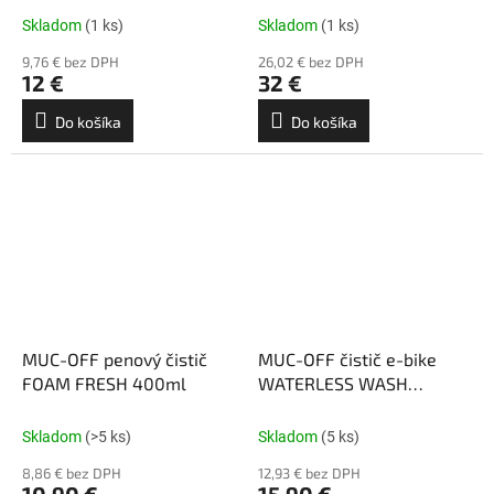
Skladom
(1 ks)
Skladom
(1 ks)
9,76 € bez DPH
26,02 € bez DPH
12 €
32 €
Do košíka
Do košíka
MUC-OFF penový čistič
MUC-OFF čistič e-bike
FOAM FRESH 400ml
WATERLESS WASH
750ml+rozprašovač
Skladom
(>5 ks)
Skladom
(5 ks)
8,86 € bez DPH
12,93 € bez DPH
10,90 €
15,90 €