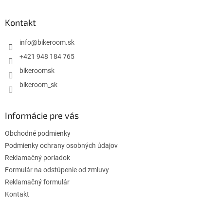
á
p
ä
Kontakt
t
i
info
@
bikeroom.sk
e
+421 948 184 765
bikeroomsk
bikeroom_sk
Informácie pre vás
Obchodné podmienky
Podmienky ochrany osobných údajov
Reklamačný poriadok
Formulár na odstúpenie od zmluvy
Reklamačný formulár
Kontakt