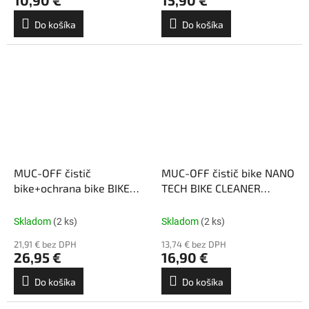
Do košíka
Do košíka
MUC-OFF čistič
MUC-OFF čistič bike NANO
bike+ochrana bike BIKE
TECH BIKE CLEANER
CARE PACK
1l+rozprašovač
spray+rozprašovcač
Skladom
(2 ks)
Skladom
(2 ks)
21,91 € bez DPH
13,74 € bez DPH
26,95 €
16,90 €
Do košíka
Do košíka