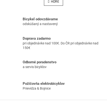
v
HORE
n
l
k
á
o
v
d
a
a
Bicykel odovzdávame
n
c
odskúšaný a nastavený
i
i
e
e
p
Doprava zadarmo
r
pri objednávke nad 100€. Do ČR pri objednávke nad
v
150€
k
y
v
Odborné poradenstvo
ý
a servis bicyklov
p
i
s
u
Požičovňa elektrobicyklov
Prievidza & Bojnice
Z