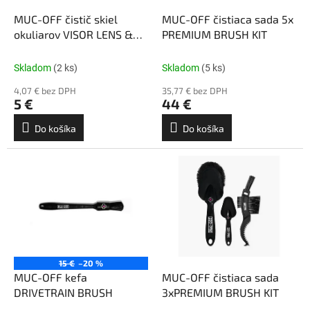
o
o
d
MUC-OFF čistič skiel
MUC-OFF čistiaca sada 5x
v
u
okuliarov VISOR LENS &
PREMIUM BRUSH KIT
k
GOOGLE CLEANER 30ml
t
Skladom
(2 ks)
Skladom
(5 ks)
o
4,07 € bez DPH
35,77 € bez DPH
v
5 €
44 €
Do košíka
Do košíka
15 €
–20 %
MUC-OFF kefa
MUC-OFF čistiaca sada
DRIVETRAIN BRUSH
3xPREMIUM BRUSH KIT