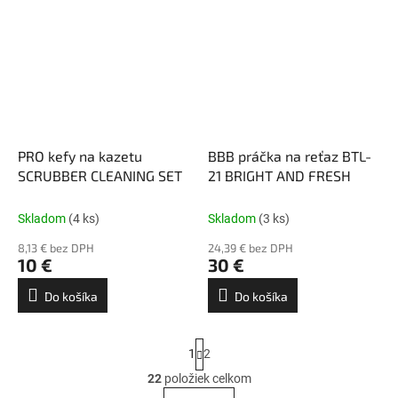
PRO kefy na kazetu
BBB práčka na reťaz BTL-
SCRUBBER CLEANING SET
21 BRIGHT AND FRESH
Skladom
(4 ks)
Skladom
(3 ks)
8,13 € bez DPH
24,39 € bez DPH
10 €
30 €
Do košíka
Do košíka
S
1
2
t
r
22
položiek celkom
O
á