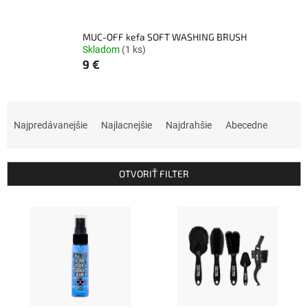
MUC-OFF kefa SOFT WASHING BRUSH
Skladom
(1 ks)
9 €
R
a
Najpredávanejšie
Najlacnejšie
Najdrahšie
Abecedne
d
e
n
OTVORIŤ FILTER
i
e
V
p
ý
r
p
o
i
d
s
u
p
k
r
t