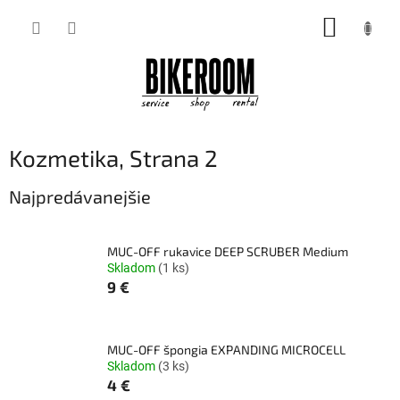
Prejsť
NÁKUP
na
obsah
KOŠÍK
Kozmetika
, Strana 2
Najpredávanejšie
MUC-OFF rukavice DEEP SCRUBER Medium
Skladom
(1 ks)
9 €
MUC-OFF špongia EXPANDING MICROCELL
Skladom
(3 ks)
4 €