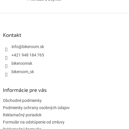
Z
á
p
ä
Kontakt
t
i
info
@
bikeroom.sk
e
+421 948 184 765
bikeroomsk
bikeroom_sk
Informácie pre vás
Obchodné podmienky
Podmienky ochrany osobných údajov
Reklamačný poriadok
Formulár na odstúpenie od zmluvy