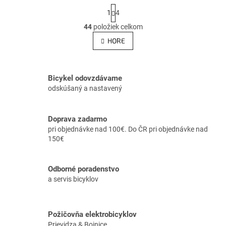
S
1
4
t
r
44
položiek celkom
O
á
v
HORE
n
l
k
á
o
v
d
a
a
Bicykel odovzdávame
n
c
odskúšaný a nastavený
i
i
e
e
p
Doprava zadarmo
r
pri objednávke nad 100€. Do ČR pri objednávke nad
v
150€
k
y
v
Odborné poradenstvo
ý
a servis bicyklov
p
i
s
u
Požičovňa elektrobicyklov
Prievidza & Bojnice