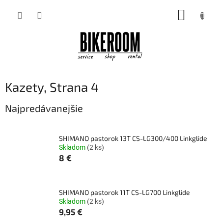
Prejsť
NÁKUP
na
obsah
KOŠÍK
Kazety
, Strana 4
Najpredávanejšie
SHIMANO pastorok 13T CS-LG300/400 Linkglide
Skladom
(2 ks)
8 €
SHIMANO pastorok 11T CS-LG700 Linkglide
Skladom
(2 ks)
9,95 €