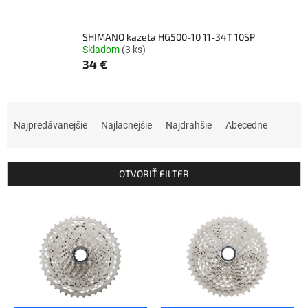
SHIMANO kazeta HG500-10 11-34T 10SP
Skladom
(3 ks)
34 €
R
a
Najpredávanejšie
Najlacnejšie
Najdrahšie
Abecedne
d
e
n
OTVORIŤ FILTER
i
e
V
p
ý
r
p
o
i
d
s
u
p
k
r
t