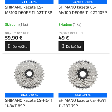
o
73 €
–17 %
54,90 €
–10 %
o
d
SHIMANO kazeta CS-
SHIMANO kazeta CS-
v
u
M5100 DEORE 11-42T 11SP
M4100 DEORE 11-42T 10SP
k
t
Skladom
(1 ks)
Skladom
(1 ks)
o
48,70 € bez DPH
39,84 € bez DPH
v
59,90 €
49 €
Do košíka
Do košíka
24 €
–20 %
19 €
–21 %
SHIMANO kazeta CS-HG41
SHIMANO kazeta CS-HG41
11-34T 8SP
11-28T 7SP