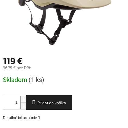
119 €
96,75 € bez DPH
Jednotková
Skladom
(1 ks)
cena:
Pridať do košíka
Detailné informácie