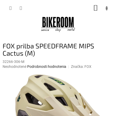
Prejsť
NÁKUP
na
obsah
KOŠÍK
FOX prilba SPEEDFRAME MIPS
Cactus (M)
32266-306-M
Priemerné
Neohodnotené
Podrobnosti hodnotenia
Značka:
FOX
hodnotenie
produktu
je
0,0
z
5
hviezdičiek.