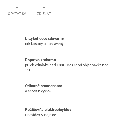
OPÝTAŤ SA
ZDIEĽAŤ
Bicykel odovzdávame
odskúšaný a nastavený
Doprava zadarmo
pri objednávke nad 100€. Do ČR pri objednávke nad
150€
Odborné poradenstvo
a servis bicyklov
Požičovňa elektrobicyklov
Prievidza & Bojnice