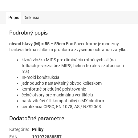
Popis
Diskusia
Podrobný popis
obvod hlavy (M) = 55 – 59cm
Fox Speedframe je moderný
trailová helma s hlbším profilom a zvýšenou ochranou zátylku.
klzná vložka MIPS pre elimináciu rotačných síl (na
fotkách je verzia bez MIPS, helma ho ale v skutočnosti
má)
In-mold konštrukcia
jednoducho nastaviteľný obvod kolieskom
komfortné priedušné polstrovanie
čelné otvory pre maximálnu ventiláciu
nastaviteľný šilt kompatibilný s MX okuliarmi
certifikácia CPSC, EN 1078, AS / NZS2063
Dodatočné parametre
Kategória
:
Prilby
EAN
:
191972888557