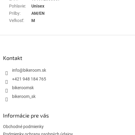
Pohlavie
:
Unisex
Prilby
:
AM/EN
Veľkosť
:
M
Z
á
p
ä
Kontakt
t
i
info
@
bikeroom.sk
e
+421 948 184 765
bikeroomsk
bikeroom_sk
Informácie pre vás
Obchodné podmienky
Podmienky ochrany osobných údajov