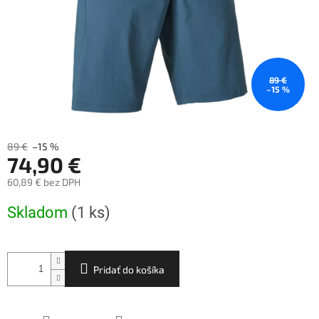
89 €
–15 %
89 €
–15 %
74,90 €
60,89 € bez DPH
Jednotková
Skladom
(1 ks)
cena:
Pridať do košíka