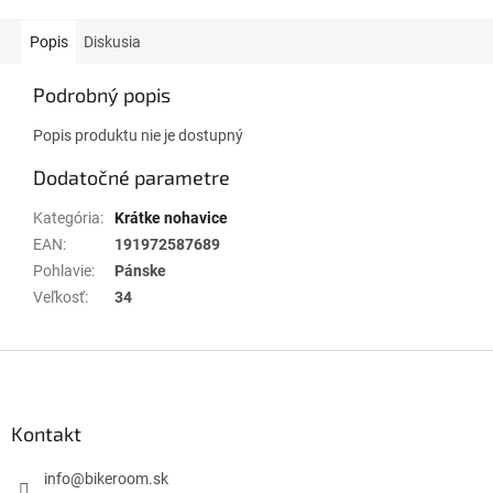
Popis
Diskusia
Podrobný popis
Popis produktu nie je dostupný
Dodatočné parametre
Kategória
:
Krátke nohavice
EAN
:
191972587689
Pohlavie
:
Pánske
Veľkosť
:
34
Z
á
p
ä
Kontakt
t
i
info
@
bikeroom.sk