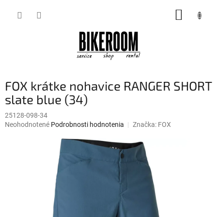
Prejsť
NÁKUP
na
obsah
KOŠÍK
FOX krátke nohavice RANGER SHORT
slate blue (34)
25128-098-34
Priemerné
Neohodnotené
Podrobnosti hodnotenia
Značka:
FOX
hodnotenie
produktu
je
0,0
z
5
hviezdičiek.