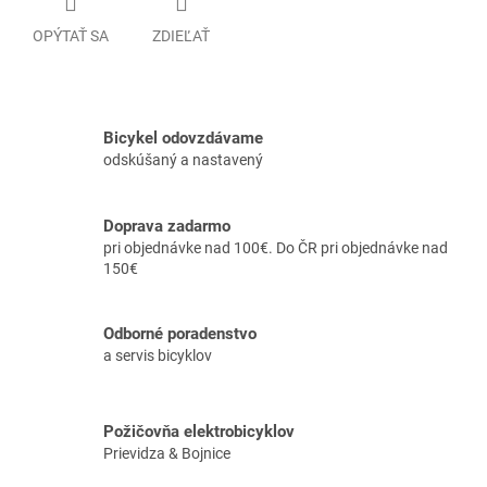
OPÝTAŤ SA
ZDIEĽAŤ
Bicykel odovzdávame
odskúšaný a nastavený
Doprava zadarmo
pri objednávke nad 100€. Do ČR pri objednávke nad
150€
Odborné poradenstvo
a servis bicyklov
Požičovňa elektrobicyklov
Prievidza & Bojnice