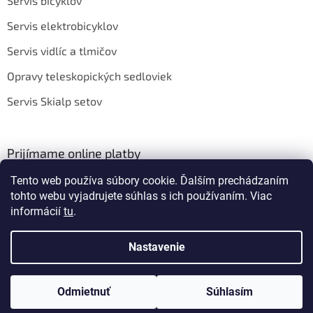
Servis bicyklov
Servis elektrobicyklov
Servis vidlíc a tlmičov
Opravy teleskopických sedloviek
Servis Skialp setov
Prijímame online platby
Tento web používa súbory cookie. Ďalším prechádzaním
tohto webu vyjadrujete súhlas s ich používaním. Viac
informácií
tu
.
Nastavenie
Vytvoril Shoptet
Odmietnuť
Súhlasím
Copyright 2026
BIKEROOM
. Všetky práva vyhradené.