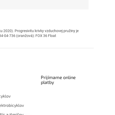
2020). Progresivitu krivky vzduchovej pružiny je
234-04-736 (oranžová): FOX 36 Float
Prijímame online
platby
cyklov
ektrobicyklov
dlíc a tlmičov