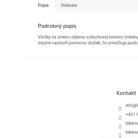
Popis
Diskusia
Podrobný popis
Vložky na zmenu objemu vzduchovej komory (tokeny) 
možné nastaviť pomocou vložiek, čo umožňuje jazdcom
Z
á
p
ä
t
Kontakt
i
e
info
@
+421 
biker
biker