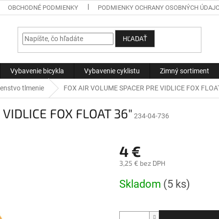
OBCHODNÉ PODMIENKY
PODMIENKY OCHRANY OSOBNÝCH ÚDAJ
HĽADAŤ
Vybavenie bicykla
Vybavenie cyklistu
Zimný sortiment
šenstvo tlmenie
FOX AIR VOLUME SPACER PRE VIDLICE FOX FLOAT
VIDLICE FOX FLOAT 36"
234-04-736
4 €
3,25 € bez DPH
Jednotková
Skladom
(5 ks)
cena: