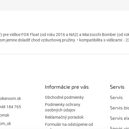
pre vidlice FOX Float (od roku 2016 a NA2) a Marzocchi Bomber (od roku 
 jemne doladiť chod vzduchovej pružiny. • kompatibilita s vidlicami: - 
Informácie pre vás
Servis
Servis
Obchodné podmienky
bikeroom.sk
Podmienky ochrany
948 184 765
Servis bi
osobných údajov
oomsk
Reklamačný poriadok
Servis el
oom_sk
Formulár na odstúpenie od
Servis vi