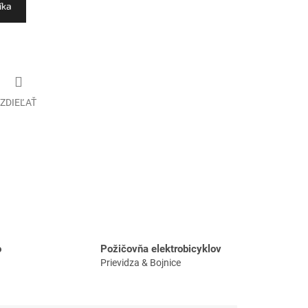
íka
ZDIEĽAŤ
o
Požičovňa elektrobicyklov
Prievidza & Bojnice