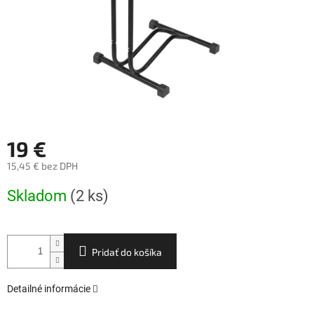
19 €
15,45 € bez DPH
Jednotková
Skladom
(2 ks)
cena:
Pridať do košíka
Detailné informácie