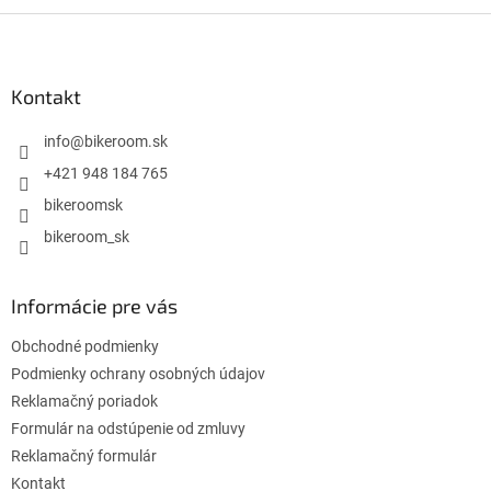
Z
á
p
ä
Kontakt
t
i
info
@
bikeroom.sk
e
+421 948 184 765
bikeroomsk
bikeroom_sk
Informácie pre vás
Obchodné podmienky
Podmienky ochrany osobných údajov
Reklamačný poriadok
Formulár na odstúpenie od zmluvy
Reklamačný formulár
Kontakt