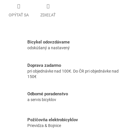
OPÝTAŤ SA
ZDIEĽAŤ
Bicykel odovzdávame
odskúšaný a nastavený
Doprava zadarmo
pri objednávke nad 100€. Do ČR pri objednávke nad
150€
Odborné poradenstvo
a servis bicyklov
Požičovňa elektrobicyklov
Prievidza & Bojnice