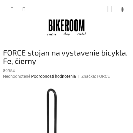
Prejsť
NÁKUP
na
obsah
KOŠÍK
FORCE stojan na vystavenie bicykla.
Fe, čierny
89954
Priemerné
Neohodnotené
Podrobnosti hodnotenia
Značka:
FORCE
hodnotenie
produktu
je
0,0
z
5
hviezdičiek.