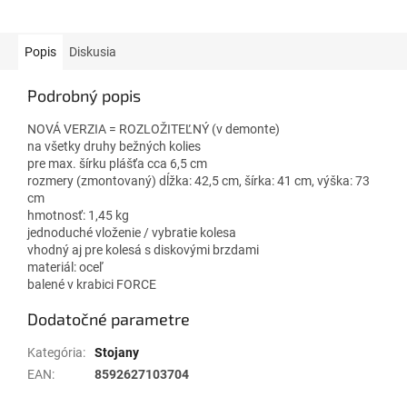
Popis
Diskusia
Podrobný popis
NOVÁ VERZIA = ROZLOŽITEĽNÝ (v demonte)
na všetky druhy bežných kolies
pre max. šírku plášťa cca 6,5 cm
rozmery (zmontovaný) dĺžka: 42,5 cm, šírka: 41 cm, výška: 73
cm
hmotnosť: 1,45 kg
jednoduché vloženie / vybratie kolesa
vhodný aj pre kolesá s diskovými brzdami
materiál: oceľ
balené v krabici FORCE
Dodatočné parametre
Kategória
:
Stojany
EAN
:
8592627103704