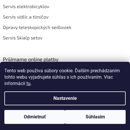
Servis elektrobicyklov
Servis vidlíc a tlmičov
Opravy teleskopických sedloviek
Servis Skialp setov
Prijímame online platby
Tento web používa súbory cookie. Ďalším prechádzaním
tohto webu vyjadrujete súhlas s ich používaním. Viac
informácií
tu
.
Nastavenie
Vytvoril Shoptet
Odmietnuť
Súhlasím
Copyright 2026
BIKEROOM
. Všetky práva vyhradené.