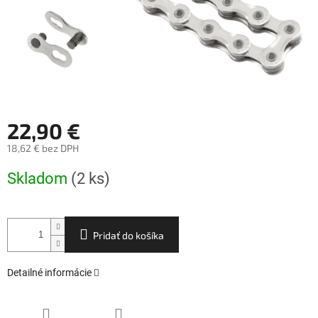
22,90 €
18,62 € bez DPH
Jednotková
Skladom
(2 ks)
cena:
Pridať do košíka
Detailné informácie