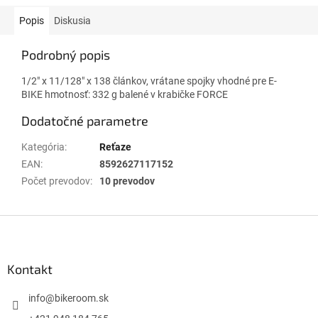
Popis
Diskusia
Podrobný popis
1/2" x 11/128" x 138 článkov, vrátane spojky vhodné pre E-
BIKE hmotnosť: 332 g balené v krabičke FORCE
Dodatočné parametre
Kategória
:
Reťaze
EAN
:
8592627117152
Počet prevodov
:
10 prevodov
Z
á
p
ä
Kontakt
t
i
info
@
bikeroom.sk
e