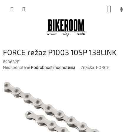
Prejsť
NÁKUP
na
obsah
KOŠÍK
FORCE režaz P1003 10SP 138LINK
893682E
Priemerné
Neohodnotené
Podrobnosti hodnotenia
Značka:
FORCE
hodnotenie
produktu
je
0,0
z
5
hviezdičiek.