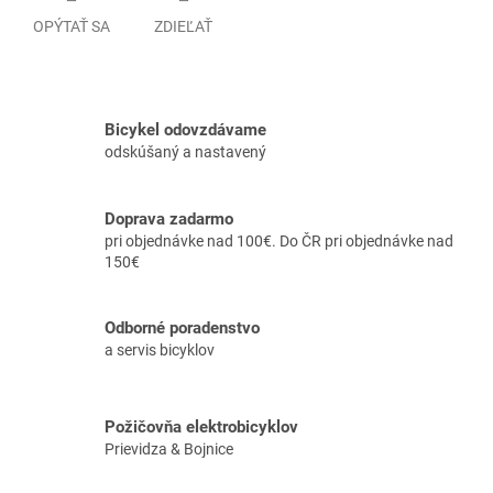
OPÝTAŤ SA
ZDIEĽAŤ
Bicykel odovzdávame
odskúšaný a nastavený
Doprava zadarmo
pri objednávke nad 100€. Do ČR pri objednávke nad
150€
Odborné poradenstvo
a servis bicyklov
Požičovňa elektrobicyklov
Prievidza & Bojnice