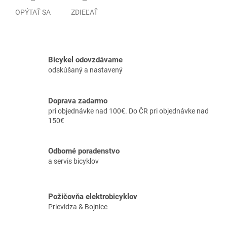
OPÝTAŤ SA
ZDIEĽAŤ
Bicykel odovzdávame
odskúšaný a nastavený
Doprava zadarmo
pri objednávke nad 100€. Do ČR pri objednávke nad
150€
Odborné poradenstvo
a servis bicyklov
Požičovňa elektrobicyklov
Prievidza & Bojnice