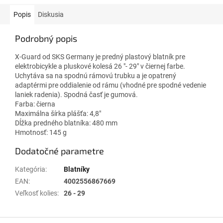
Popis
Diskusia
Podrobný popis
X-Guard od SKS Germany je predný plastový blatník pre
elektrobicykle a pluskové kolesá 26 "- 29" v čiernej farbe.
Uchytáva sa na spodnú rámovú trubku a je opatrený
adaptérmi pre oddialenie od rámu (vhodné pre spodné vedenie
laniek radenia). Spodná časť je gumová.
Farba: čierna
Maximálna šírka plášťa: 4,8"
Dĺžka predného blatníka: 480 mm
Hmotnosť: 145 g
Dodatočné parametre
Kategória
:
Blatníky
EAN
:
4002556867669
Veľkosť kolies
:
26 - 29
Z