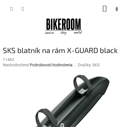
Prejsť
NÁKUP
na
obsah
KOŠÍK
SKS blatník na rám X-GUARD black
11463
Priemerné
Neohodnotené
Podrobnosti hodnotenia
Značka:
SKS
hodnotenie
produktu
je
0,0
z
5
hviezdičiek.