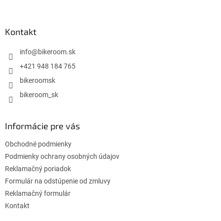
á
p
ä
Kontakt
t
i
info
@
bikeroom.sk
e
+421 948 184 765
bikeroomsk
bikeroom_sk
Informácie pre vás
Obchodné podmienky
Podmienky ochrany osobných údajov
Reklamačný poriadok
Formulár na odstúpenie od zmluvy
Reklamačný formulár
Kontakt