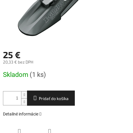
25 €
20,33 € bez DPH
Jednotková
Skladom
(1 ks)
cena:
Pridať do košíka
Detailné informácie