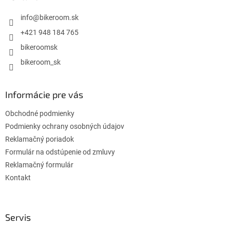
t
i
info
@
bikeroom.sk
e
+421 948 184 765
bikeroomsk
bikeroom_sk
Informácie pre vás
Obchodné podmienky
Podmienky ochrany osobných údajov
Reklamačný poriadok
Formulár na odstúpenie od zmluvy
Reklamačný formulár
Kontakt
Servis