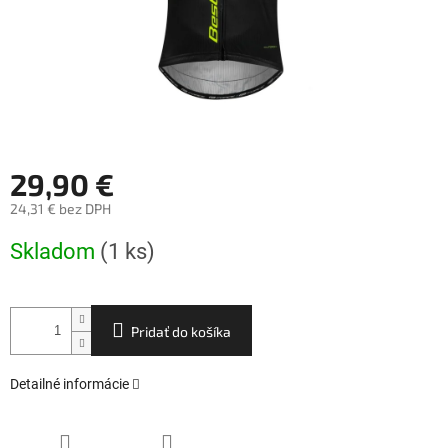
29,90 €
24,31 € bez DPH
Jednotková
Skladom
(1 ks)
cena:
Pridať do košíka
Detailné informácie