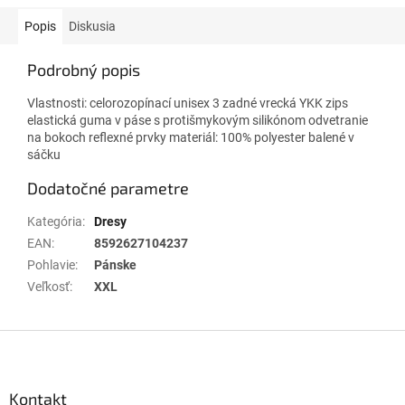
Popis
Diskusia
Podrobný popis
Vlastnosti: celorozopínací unisex 3 zadné vrecká YKK zips
elastická guma v páse s protišmykovým silikónom odvetranie
na bokoch reflexné prvky materiál: 100% polyester balené v
sáčku
Dodatočné parametre
Kategória
:
Dresy
EAN
:
8592627104237
Pohlavie
:
Pánske
Veľkosť
:
XXL
Z
á
p
ä
Kontakt