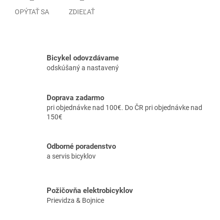
OPÝTAŤ SA
ZDIEĽAŤ
Bicykel odovzdávame
odskúšaný a nastavený
Doprava zadarmo
pri objednávke nad 100€. Do ČR pri objednávke nad
150€
Odborné poradenstvo
a servis bicyklov
Požičovňa elektrobicyklov
Prievidza & Bojnice