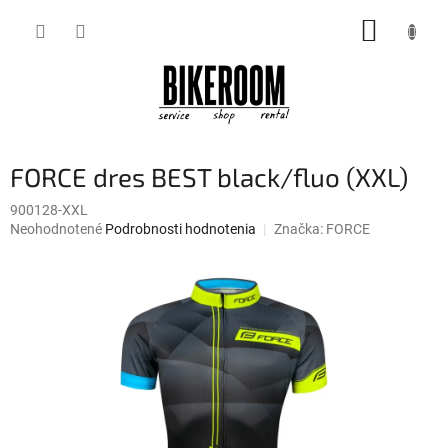
Prejsť
NÁKUP
na
obsah
KOŠÍK
FORCE dres BEST black/fluo (XXL)
900128-XXL
Priemerné
Neohodnotené
Podrobnosti hodnotenia
Značka:
FORCE
hodnotenie
produktu
je
0,0
z
5
hviezdičiek.