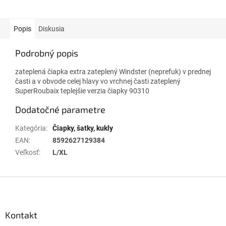
Popis
Diskusia
Podrobný popis
zateplená čiapka extra zateplený Windster (neprefuk) v prednej
časti a v obvode celej hlavy vo vrchnej časti zateplený
SuperRoubaix teplejšie verzia čiapky 90310
Dodatočné parametre
Kategória
:
Čiapky, šatky, kukly
EAN
:
8592627129384
Veľkosť
:
L/XL
Z
á
p
ä
Kontakt
t