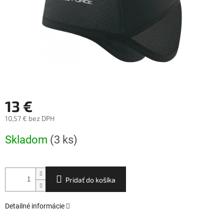
13 €
10,57 € bez DPH
Jednotková
Skladom
(3 ks)
cena:
Pridať do košíka
Detailné informácie