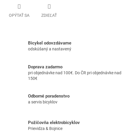
OPÝTAŤ SA
ZDIEĽAŤ
Bicykel odovzdávame
odskúšaný a nastavený
Doprava zadarmo
pri objednávke nad 100€. Do ČR pri objednávke nad
150€
Odborné poradenstvo
a servis bicyklov
Požičovňa elektrobicyklov
Prievidza & Bojnice