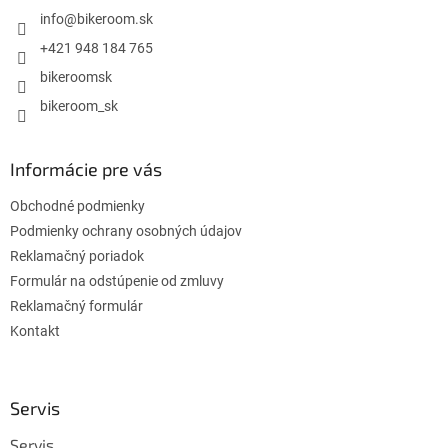
i
info
@
bikeroom.sk
e
+421 948 184 765
bikeroomsk
bikeroom_sk
Informácie pre vás
Obchodné podmienky
Podmienky ochrany osobných údajov
Reklamačný poriadok
Formulár na odstúpenie od zmluvy
Reklamačný formulár
Kontakt
Servis
Servis