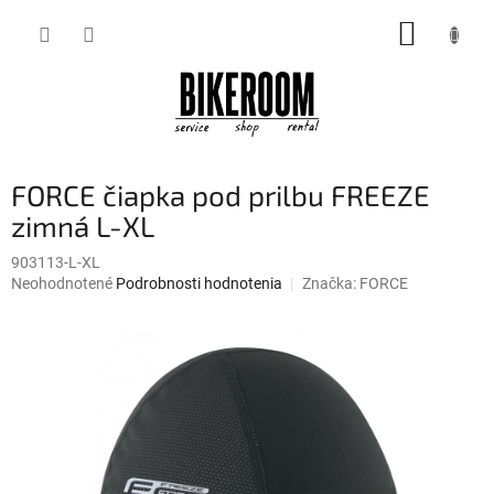
Prejsť
NÁKUP
na
obsah
KOŠÍK
FORCE čiapka pod prilbu FREEZE
zimná L-XL
903113-L-XL
Priemerné
Neohodnotené
Podrobnosti hodnotenia
Značka:
FORCE
hodnotenie
produktu
je
0,0
z
5
hviezdičiek.