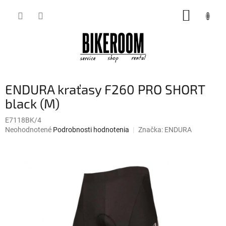
Prejsť
NÁKUP
na
obsah
KOŠÍK
ENDURA kraťasy F260 PRO SHORT
black (M)
E7118BK/4
Priemerné
Neohodnotené
Podrobnosti hodnotenia
Značka:
ENDURA
hodnotenie
produktu
je
0,0
z
5
hviezdičiek.