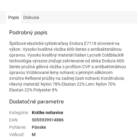
Popis
Diskusia
Podrobný popis
Špičkové elastické cyklokraťasy Endura E7118 stvorené na
výkon. Vysoko kvalitná vložka 600-Series s antibakteriálnou
úpravou. Vysoko kvalitný materiál Italian Lycra® Coldblack®
technológia výrazne znižuje zahrievanie od slnka Endura 600-
Series pružná gélová vložka s profilom CVP a antibakteriálnou
úpravou Vrúbkované lemy nohavíc s jemným silikónom
zvnútra Reflexné prúžky na zadnej časti nohavíc Konštrukcia:
Hlavný materiál: Nylon 78% Elastan 22% Lem: Nylon 70%
Elastan 22% Polyester 8%
Dodatočné parametre
Kategória
:
Krátke nohavice
EAN
:
5055939914886
Pohlavie
:
Pánske
Veľkosť
:
M