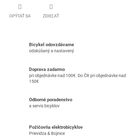
OPÝTAŤ SA
ZDIEĽAŤ
Bicykel odovzdávame
odskúšaný a nastavený
Doprava zadarmo
pri objednávke nad 100€. Do ČR pri objednávke nad
150€
Odborné poradenstvo
a servis bicyklov
Požičovňa elektrobicyklov
Prievidza & Bojnice