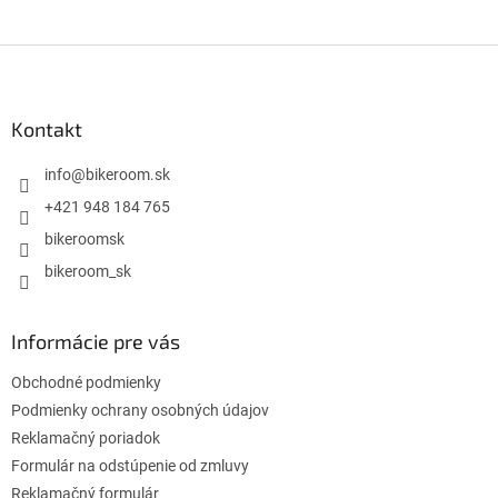
Z
á
p
ä
Kontakt
t
i
info
@
bikeroom.sk
e
+421 948 184 765
bikeroomsk
bikeroom_sk
Informácie pre vás
Obchodné podmienky
Podmienky ochrany osobných údajov
Reklamačný poriadok
Formulár na odstúpenie od zmluvy
Reklamačný formulár