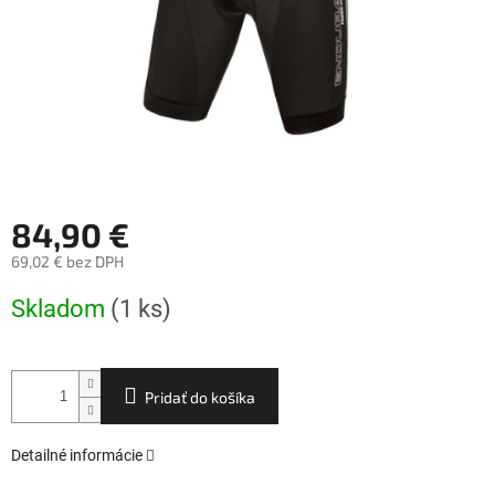
84,90 €
69,02 € bez DPH
Jednotková
Skladom
(1 ks)
cena:
Pridať do košíka
Detailné informácie