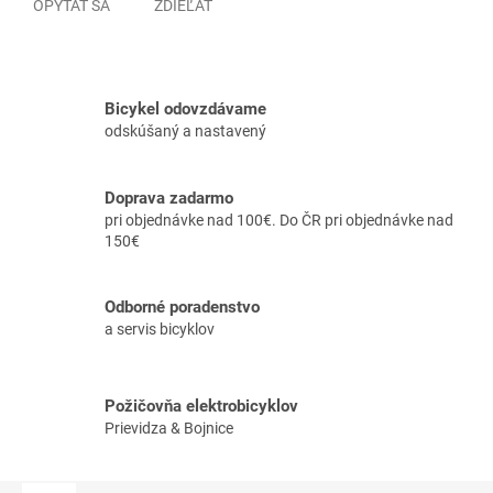
OPÝTAŤ SA
ZDIEĽAŤ
Bicykel odovzdávame
odskúšaný a nastavený
Doprava zadarmo
pri objednávke nad 100€. Do ČR pri objednávke nad
150€
Odborné poradenstvo
a servis bicyklov
Požičovňa elektrobicyklov
Prievidza & Bojnice