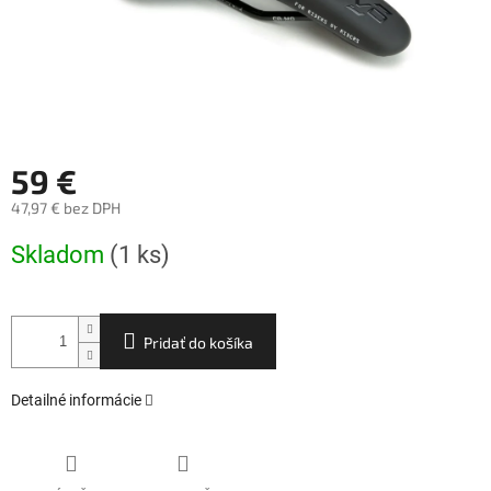
59 €
47,97 € bez DPH
Jednotková
Skladom
(1 ks)
cena:
Pridať do košíka
Detailné informácie