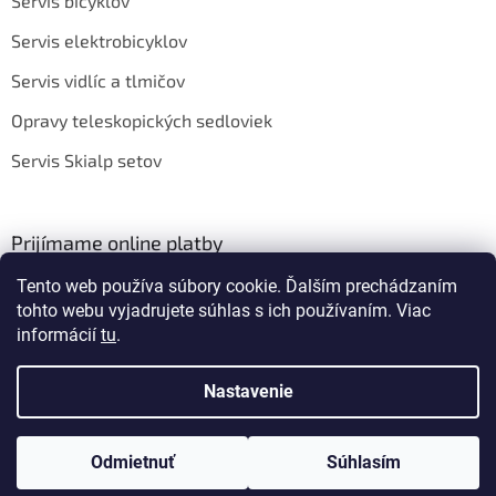
Servis bicyklov
Servis elektrobicyklov
Servis vidlíc a tlmičov
Opravy teleskopických sedloviek
Servis Skialp setov
Prijímame online platby
Tento web používa súbory cookie. Ďalším prechádzaním
tohto webu vyjadrujete súhlas s ich používaním. Viac
informácií
tu
.
Nastavenie
Vytvoril Shoptet
Odmietnuť
Súhlasím
Copyright 2026
BIKEROOM
. Všetky práva vyhradené.