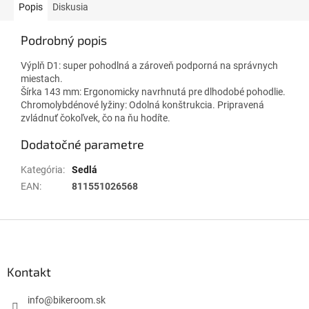
Popis
Diskusia
Podrobný popis
Výplň D1: super pohodlná a zároveň podporná na správnych
miestach.
Šírka 143 mm: Ergonomicky navrhnutá pre dlhodobé pohodlie.
Chromolybdénové lyžiny: Odolná konštrukcia. Pripravená
zvládnuť čokoľvek, čo na ňu hodíte.
Dodatočné parametre
Kategória
:
Sedlá
EAN
:
811551026568
Z
á
p
ä
Kontakt
t
i
info
@
bikeroom.sk