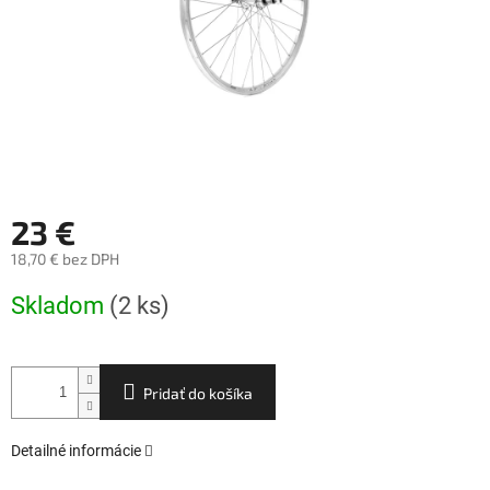
23 €
18,70 € bez DPH
Jednotková
Skladom
(2 ks)
cena:
Pridať do košíka
Detailné informácie