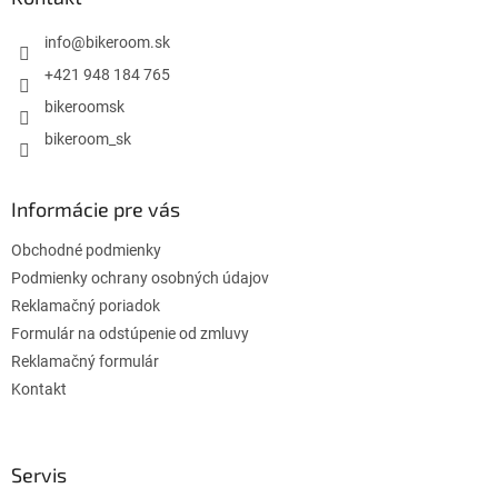
t
i
info
@
bikeroom.sk
e
+421 948 184 765
bikeroomsk
bikeroom_sk
Informácie pre vás
Obchodné podmienky
Podmienky ochrany osobných údajov
Reklamačný poriadok
Formulár na odstúpenie od zmluvy
Reklamačný formulár
Kontakt
Servis