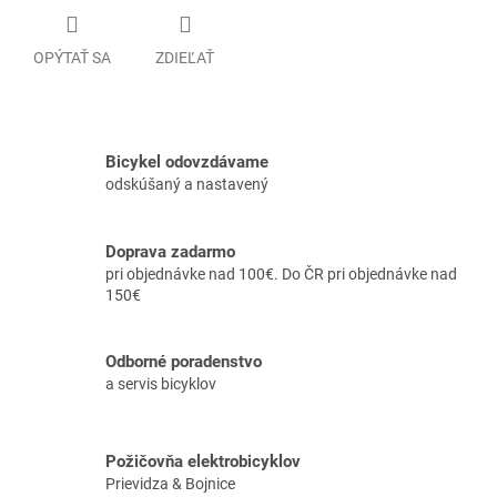
OPÝTAŤ SA
ZDIEĽAŤ
Bicykel odovzdávame
odskúšaný a nastavený
Doprava zadarmo
pri objednávke nad 100€. Do ČR pri objednávke nad
150€
Odborné poradenstvo
a servis bicyklov
Požičovňa elektrobicyklov
Prievidza & Bojnice