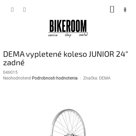
Prejsť
NÁKUP
na
obsah
KOŠÍK
DEMA vypletené koleso JUNIOR 24"
zadné
046015
Priemerné
Neohodnotené
Podrobnosti hodnotenia
Značka:
DEMA
hodnotenie
produktu
je
0,0
z
5
hviezdičiek.