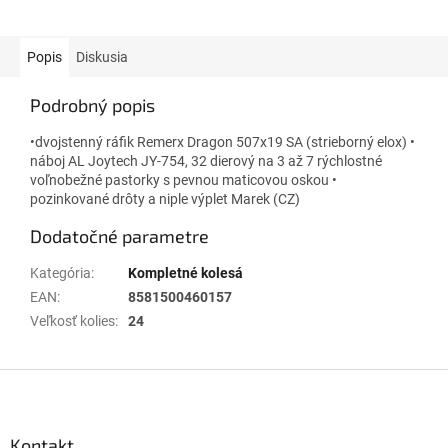
Popis
Diskusia
Podrobný popis
•dvojstenný ráfik Remerx Dragon 507x19 SA (strieborný elox) •
náboj AL Joytech JY-754, 32 dierový na 3 až 7 rýchlostné
voľnobežné pastorky s pevnou maticovou oskou •
pozinkované drôty a niple výplet Marek (CZ)
Dodatočné parametre
Kategória
:
Kompletné kolesá
EAN
:
8581500460157
Veľkosť kolies
:
24
Z
á
p
ä
Kontakt