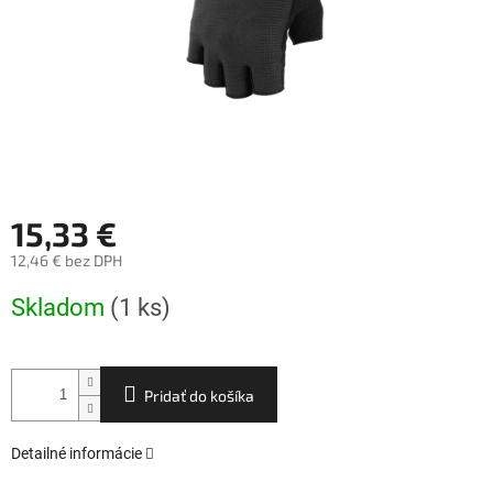
15,33 €
12,46 € bez DPH
Jednotková
Skladom
(1 ks)
cena:
Pridať do košíka
Detailné informácie