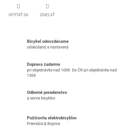
OPÝTAŤ SA
ZDIEĽAŤ
Bicykel odovzdávame
odskúšaný a nastavený
Doprava zadarmo
pri objednávke nad 100€. Do ČR pri objednávke nad
150€
Odborné poradenstvo
a servis bicyklov
Požičovňa elektrobicyklov
Prievidza & Bojnice