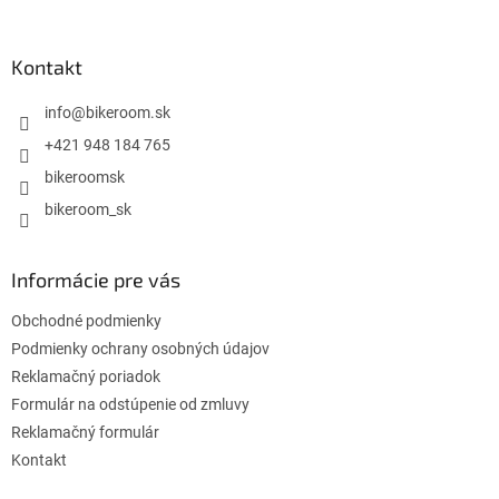
á
p
ä
Kontakt
t
i
info
@
bikeroom.sk
e
+421 948 184 765
bikeroomsk
bikeroom_sk
Informácie pre vás
Obchodné podmienky
Podmienky ochrany osobných údajov
Reklamačný poriadok
Formulár na odstúpenie od zmluvy
Reklamačný formulár
Kontakt