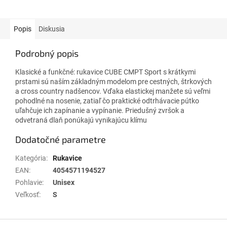
Popis
Diskusia
Podrobný popis
Klasické a funkčné: rukavice CUBE CMPT Sport s krátkymi
prstami sú naším základným modelom pre cestných, štrkových
a cross country nadšencov. Vďaka elastickej manžete sú veľmi
pohodlné na nosenie, zatiaľ čo praktické odtrhávacie pútko
uľahčuje ich zapínanie a vypínanie. Priedušný zvršok a
odvetraná dlaň ponúkajú vynikajúcu klímu
Dodatočné parametre
Kategória
:
Rukavice
EAN
:
4054571194527
Pohlavie
:
Unisex
Veľkosť
:
S
Z