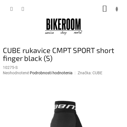
Prejsť
NÁKUP
na
obsah
KOŠÍK
CUBE rukavice CMPT SPORT short
finger black (S)
10275-S
Priemerné
Neohodnotené
Podrobnosti hodnotenia
Značka:
CUBE
hodnotenie
produktu
je
0,0
z
5
hviezdičiek.