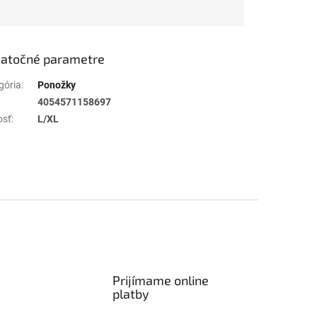
atočné parametre
gória
:
Ponožky
4054571158697
osť
:
L/XL
Prijímame online
platby