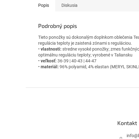
Popis
Diskusia
Podrobný popis
Tieto ponožky sú dokonalým doplnkom oblečenia Team
regulácia teploty je zaistená zónami s reguláciou.
•
vlastnosti:
stredne vysoké ponožky; zmes funkčných
optimálnu reguláciu teploty; vyrobené v Taliansku
•
veľkosť:
36-39 | 40-43 | 44-47
•
materiál:
96% polyamid, 4% elastan (MERYL SKINL
Z
á
p
ä
t
Kontakt
i
e
info
@