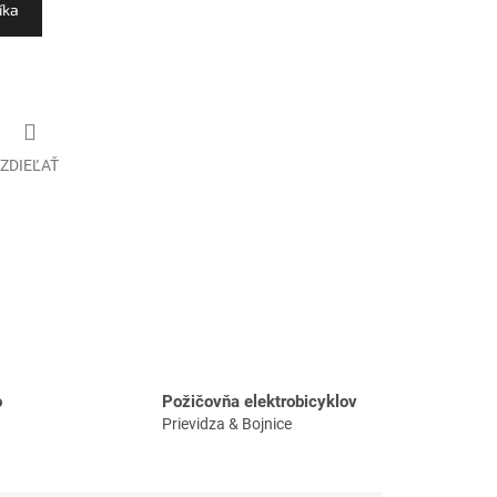
íka
ZDIEĽAŤ
o
Požičovňa elektrobicyklov
Prievidza & Bojnice