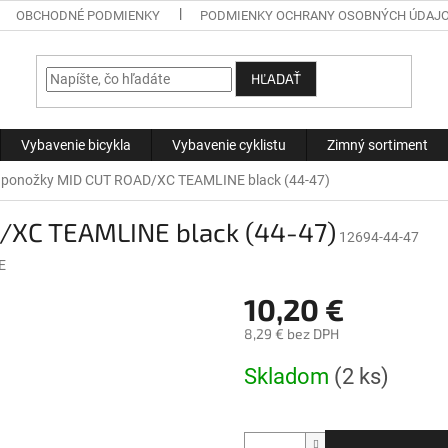
OBCHODNÉ PODMIENKY
PODMIENKY OCHRANY OSOBNÝCH ÚDAJ
HĽADAŤ
Vybavenie bicykla
Vybavenie cyklistu
Zimný sortiment
ponožky MID CUT ROAD/XC TEAMLINE black (44-47)
/XC TEAMLINE black (44-47)
12694-44-47
E
10,20 €
8,29 € bez DPH
Jednotková
Skladom
(2 ks)
cena: