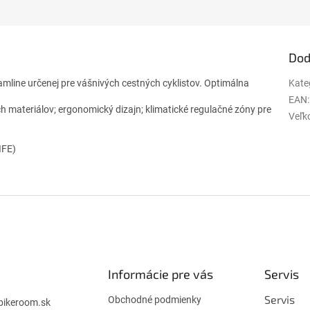
Dod
line určenej pre vášnivých cestných cyklistov. Optimálna
Kate
EAN
:
 materiálov; ergonomický dizajn; klimatické regulačné zóny pre
Veľk
IFE)
Informácie pre vás
Servis
Servis
Obchodné podmienky
bikeroom.sk