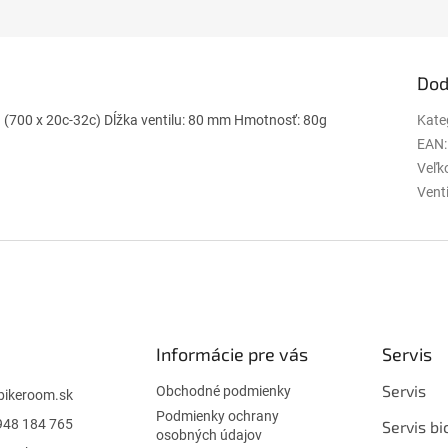
Dod
 1 (700 x 20c-32c) Dĺžka ventilu: 80 mm Hmotnosť: 80g
Kate
EAN
:
Veľko
Vent
Informácie pre vás
Servis
Servis
Obchodné podmienky
bikeroom.sk
Podmienky ochrany
948 184 765
Servis bi
osobných údajov