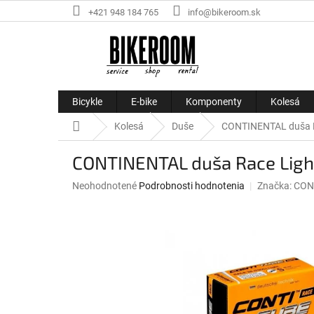
Prejsť
+421 948 184 765
info@bikeroom.sk
na
obsah
Bicykle
E-bike
Komponenty
Kolesá
Domov
Kolesá
Duše
CONTINENTAL duša 
CONTINENTAL duša Race Lig
Priemerné
Neohodnotené
Podrobnosti hodnotenia
Značka:
CON
hodnotenie
produktu
je
0,0
z
5
hviezdičiek.