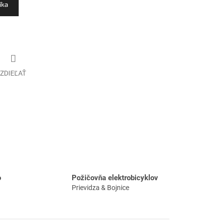
íka
ZDIEĽAŤ
o
Požičovňa elektrobicyklov
Prievidza & Bojnice