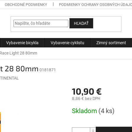
OBCHODNÉ PODMIENKY
PODMIENKY OCHRANY OSOBNÝCH ÚDAJ
HĽADAŤ
Vybavenie bicykla
Vybavenie cyklistu
Zimný sortiment
Race Light 28 80mm
ht 28 80mm
0181871
TINENTAL
10,90 €
8,86 € bez DPH
Jednotková
Skladom
(4 ks)
cena: