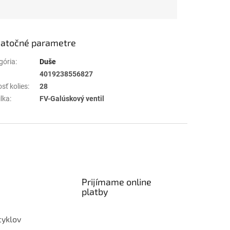
atočné parametre
gória
:
Duše
4019238556827
sť kolies
:
28
ilka
:
FV-Galúskový ventil
Prijímame online
platby
cyklov