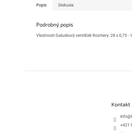
Popis
Diskusia
Podrobný popis
Vlastnosti Galuskový ventilček Rozmery: 28 x 0,75 -
Z
á
p
ä
t
Kontakt
i
e
info
@
+421 