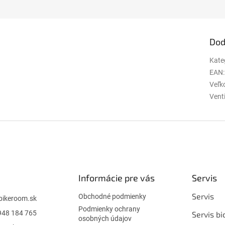
Dod
Kate
EAN
:
Veľko
Vent
Informácie pre vás
Servis
Servis
Obchodné podmienky
bikeroom.sk
Podmienky ochrany
948 184 765
Servis bi
osobných údajov