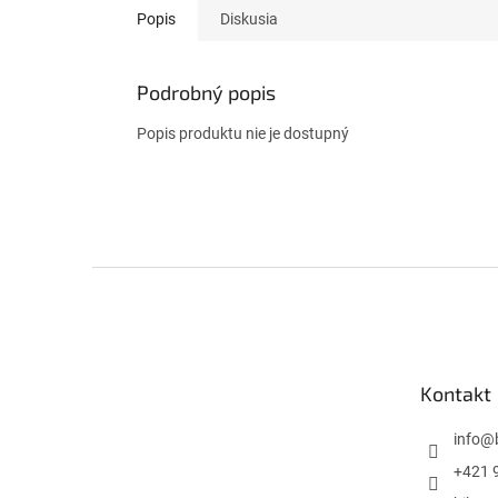
Popis
Diskusia
Podrobný popis
Popis produktu nie je dostupný
Z
á
p
ä
t
Kontakt
i
e
info
@
+421 