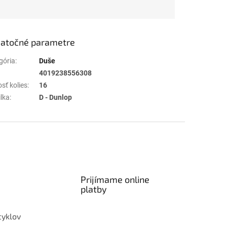
atočné parametre
gória
:
Duše
4019238556308
sť kolies
:
16
ilka
:
D - Dunlop
Prijímame online
platby
cyklov