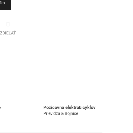
íka
ZDIEĽAŤ
o
Požičovňa elektrobicyklov
Prievidza & Bojnice