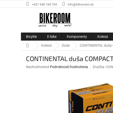
Prejsť
+421 948 184 765
info@bikeroom.sk
na
obsah
Bicykle
E-bike
Komponenty
Kolesá
Domov
Kolesá
Duše
CONTINENTAL duša 
CONTINENTAL duša COMPACT 
Priemerné
Neohodnotené
Podrobnosti hodnotenia
Značka:
CON
hodnotenie
produktu
je
0,0
z
5
hviezdičiek.