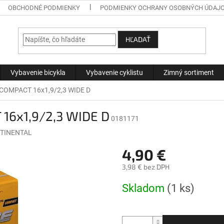
OBCHODNÉ PODMIENKY
PODMIENKY OCHRANY OSOBNÝCH ÚDAJ
HĽADAŤ
Vybavenie bicykla
Vybavenie cyklistu
Zimný sortiment
COMPACT 16x1,9/2,3 WIDE D
16x1,9/2,3 WIDE D
0181171
TINENTAL
4,90 €
3,98 € bez DPH
Jednotková
Skladom
(1 ks)
cena: