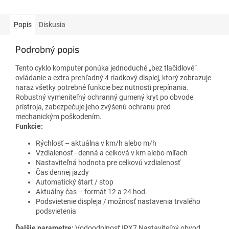
Popis
Diskusia
Podrobný popis
Tento cyklo komputer ponúka jednoduché „bez tlačidlové“
ovládanie a extra prehľadný 4 riadkový displej, ktorý zobrazuje
naraz všetky potrebné funkcie bez nutnosti prepínania.
Robustný vymeniteľný ochranný gumený kryt po obvode
prístroja, zabezpečuje jeho zvýšenú ochranu pred
mechanickým poškodením.
Funkcie:
Rýchlosť – aktuálna v km/h alebo m/h
Vzdialenosť - denná a celková v km alebo míľach
Nastaviteľná hodnota pre celkovú vzdialenosť
Čas dennej jazdy
Automatický štart / stop
Aktuálny čas – formát 12 a 24 hod.
Podsvietenie displeja / možnosť nastavenia trvalého
podsvietenia
Ďalšie parametre:
Vodoodolnosť IPX7 Nastaviteľný obvod