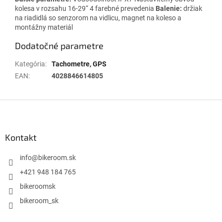
kolesa v rozsahu 16-29“ 4 farebné prevedenia
Balenie:
držiak
na riadidlá so senzorom na vidlicu, magnet na koleso a
montážny materiál
Dodatočné parametre
Kategória
:
Tachometre, GPS
EAN
:
4028846614805
Z
á
p
ä
Kontakt
t
i
info
@
bikeroom.sk
e
+421 948 184 765
bikeroomsk
bikeroom_sk