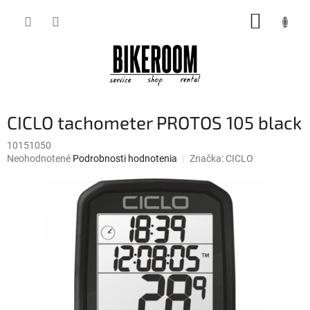
Prejsť
NÁKUP
na
obsah
KOŠÍK
CICLO tachometer PROTOS 105 black
10151050
Priemerné
Neohodnotené
Podrobnosti hodnotenia
Značka:
CICLO
hodnotenie
produktu
je
0,0
z
5
hviezdičiek.