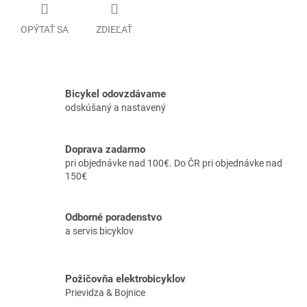
OPÝTAŤ SA
ZDIEĽAŤ
Bicykel odovzdávame
odskúšaný a nastavený
Doprava zadarmo
pri objednávke nad 100€. Do ČR pri objednávke nad
150€
Odborné poradenstvo
a servis bicyklov
Požičovňa elektrobicyklov
Prievidza & Bojnice