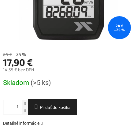
24 €
–25 %
24 €
–25 %
17,90 €
14,55 € bez DPH
Jednotková
Skladom
(>5 ks)
cena:
Pridať do košíka
Detailné informácie