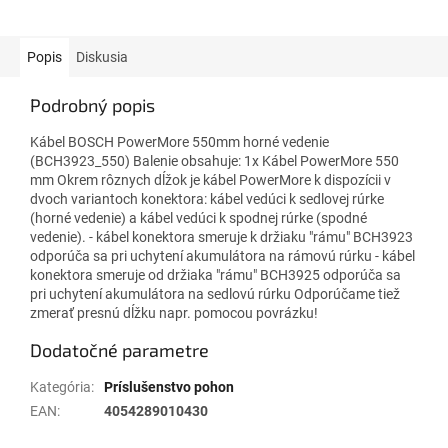
Popis
Diskusia
Podrobný popis
Kábel BOSCH PowerMore 550mm horné vedenie
(BCH3923_550) Balenie obsahuje: 1x Kábel PowerMore 550
mm Okrem rôznych dĺžok je kábel PowerMore k dispozícii v
dvoch variantoch konektora: kábel vedúci k sedlovej rúrke
(horné vedenie) a kábel vedúci k spodnej rúrke (spodné
vedenie). - kábel konektora smeruje k držiaku "rámu" BCH3923
odporúča sa pri uchytení akumulátora na rámovú rúrku - kábel
konektora smeruje od držiaka "rámu" BCH3925 odporúča sa
pri uchytení akumulátora na sedlovú rúrku Odporúčame tiež
zmerať presnú dĺžku napr. pomocou povrázku!
Dodatočné parametre
Kategória
:
Príslušenstvo pohon
EAN
:
4054289010430