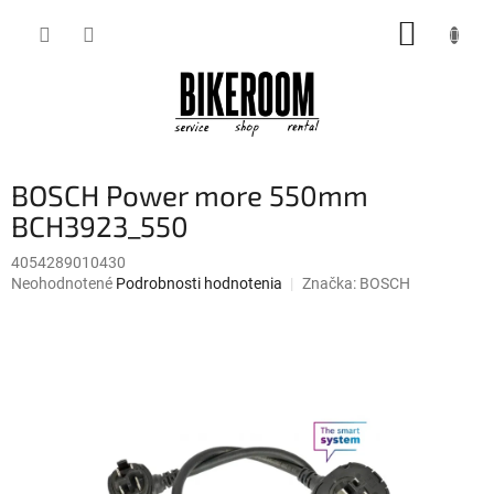
Prejsť
NÁKUP
na
obsah
KOŠÍK
BOSCH Power more 550mm
BCH3923_550
4054289010430
Priemerné
Neohodnotené
Podrobnosti hodnotenia
Značka:
BOSCH
hodnotenie
produktu
je
0,0
z
5
hviezdičiek.