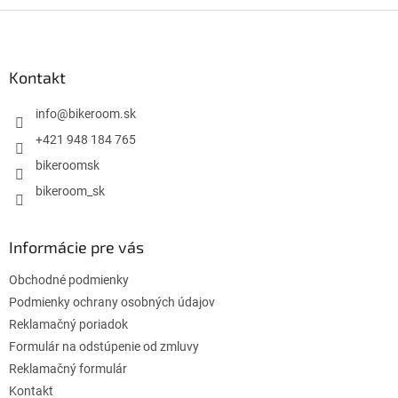
Z
á
p
ä
Kontakt
t
i
info
@
bikeroom.sk
e
+421 948 184 765
bikeroomsk
bikeroom_sk
Informácie pre vás
Obchodné podmienky
Podmienky ochrany osobných údajov
Reklamačný poriadok
Formulár na odstúpenie od zmluvy
Reklamačný formulár
Kontakt