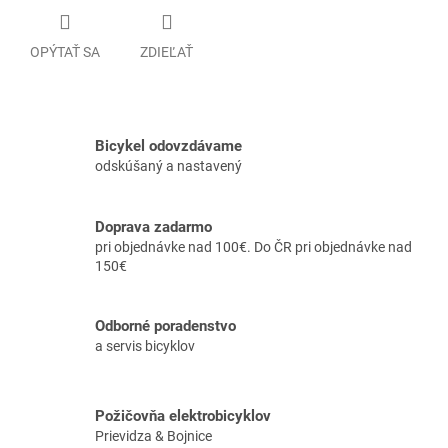
OPÝTAŤ SA
ZDIEĽAŤ
Bicykel odovzdávame
odskúšaný a nastavený
Doprava zadarmo
pri objednávke nad 100€. Do ČR pri objednávke nad
150€
Odborné poradenstvo
a servis bicyklov
Požičovňa elektrobicyklov
Prievidza & Bojnice