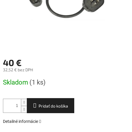
40 €
32,52 € bez DPH
Jednotková
Skladom
(1 ks)
cena:
Pridať do košíka
Detailné informácie