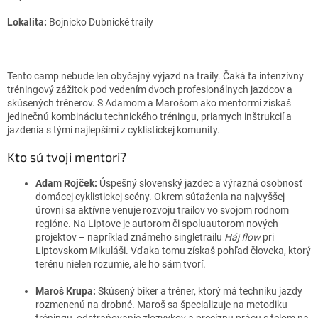
Lokalita:
Bojnicko Dubnické traily
Tento camp nebude len obyčajný výjazd na traily. Čaká ťa intenzívny
tréningový zážitok pod vedením dvoch profesionálnych jazdcov a
skúsených trénerov. S Adamom a Marošom ako mentormi získaš
jedinečnú kombináciu technického tréningu, priamych inštrukcií a
jazdenia s tými najlepšími z cyklistickej komunity.
Kto sú tvoji mentori?
Adam Rojček:
Úspešný slovenský jazdec a výrazná osobnosť
domácej cyklistickej scény. Okrem súťaženia na najvyššej
úrovni sa aktívne venuje rozvoju trailov vo svojom rodnom
regióne. Na Liptove je autorom či spoluautorom nových
projektov – napríklad známeho singletrailu
Háj flow
pri
Liptovskom Mikuláši. Vďaka tomu získaš pohľad človeka, ktorý
terénu nielen rozumie, ale ho sám tvorí.
Maroš Krupa:
Skúsený biker a tréner, ktorý má techniku jazdy
rozmenenú na drobné. Maroš sa špecializuje na metodiku
tréningu, odstraňovanie zlozvykov a precíznu prácu s telom na