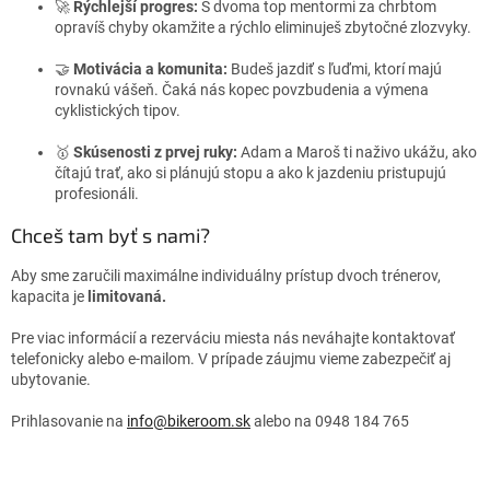
🚀
Rýchlejší progres:
S dvoma top mentormi za chrbtom
opravíš chyby okamžite a rýchlo eliminuješ zbytočné zlozvyky.
🤝
Motivácia a komunita:
Budeš jazdiť s ľuďmi, ktorí majú
rovnakú vášeň. Čaká nás kopec povzbudenia a výmena
cyklistických tipov.
🥇
Skúsenosti z prvej ruky:
Adam a Maroš ti naživo ukážu, ako
čítajú trať, ako si plánujú stopu a ako k jazdeniu pristupujú
profesionáli.
Chceš tam byť s nami?
Aby sme zaručili maximálne individuálny prístup dvoch trénerov,
kapacita je
limitovaná.
Pre viac informácií a rezerváciu miesta nás neváhajte kontaktovať
telefonicky alebo e-mailom. V prípade záujmu vieme zabezpečiť aj
ubytovanie.
Prihlasovanie na
info@bikeroom.sk
alebo na 0948 184 765