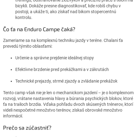
bicykli. Dokáže presne diagnostikovať, kde robíš chybu v
postoji, a ukáže ti, ako získať nad bikom stopercentnú
kontrolu.
Čo ťa na Enduro Campe čaká?
Zameriame sa na komplexnú techniku jazdy v teréne. Chalani ťa
prevedú týmito oblasťami:
Určenie a správne prejdenie ideálnej stopy
Efektívne brzdenie pred prekážkami a v zákrutách
Technické prejazdy, strmé zjazdy a zvládanie prekážok
Tento camp však nie je len o mechanickom jazdení – je o komplexnom
rozvoji, vrátane nastavenia hlavy a búrania psychických blokov, ktoré
ťa na trailoch brzdia. Vďaka pohľadu dvoch skúsených trénerov, ktorí
videli nespočetné množstvo terénov, získaš obrovské množstvo
informácií.
Prečo sa zúčastniť?