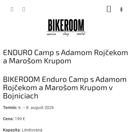
Prejsť
NÁKUP
na
obsah
KOŠÍK
ENDURO Camp s Adamom Rojčekom
a Marošom Krupom
BIKEROOM Enduro Camp s Adamom
Rojčekom a Marošom Krupom v
Bojniciach
Termín:
6. – 8. august 2026
Cena:
199 €
Kapacita:
Limitovaná