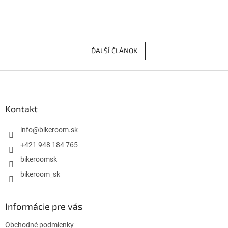
ĎALŠÍ ČLÁNOK
Z
á
p
ä
Kontakt
t
i
info
@
bikeroom.sk
e
+421 948 184 765
bikeroomsk
bikeroom_sk
Informácie pre vás
Obchodné podmienky