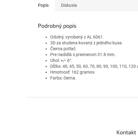
Popis
Diskusia
Podrobný popis
Odolný, vyrobený z AL 6061.
3D za studena kovaný z jedného kusa.
Čierna potlač.
Pre riadidlá s priemerom 31.8 mm.
Uhol: +/- 6°.
Dĺžka: 40, 45, 50, 60, 70, 80, 90, 100, 110, 12
Hmotnosť: 162 gramov.
Farba: čierna.
Z
á
p
ä
t
Kontakt
i