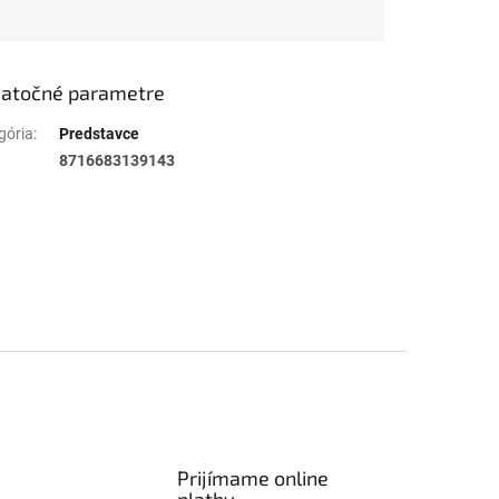
atočné parametre
gória
:
Predstavce
8716683139143
Prijímame online