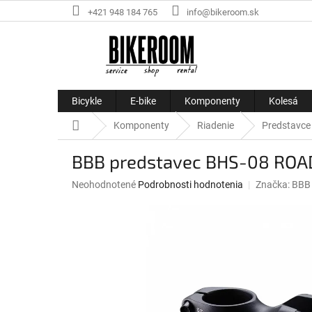
Prejsť
+421 948 184 765
info@bikeroom.sk
na
obsah
Bicykle
E-bike
Komponenty
Kolesá
Domov
Komponenty
Riadenie
Predstavce
BBB predstavec BHS-08 RO
Priemerné
Neohodnotené
Podrobnosti hodnotenia
Značka:
BBB
hodnotenie
produktu
je
0,0
z
5
hviezdičiek.