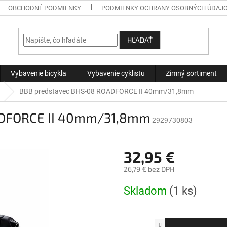
OBCHODNÉ PODMIENKY
PODMIENKY OCHRANY OSOBNÝCH ÚDAJ
HĽADAŤ
Vybavenie bicykla
Vybavenie cyklistu
Zimný sortiment
BBB predstavec BHS-08 ROADFORCE II 40mm/31,8mm
ADFORCE II 40mm/31,8mm
2929730803
32,95 €
26,79 € bez DPH
Jednotková
Skladom
(1 ks)
cena: