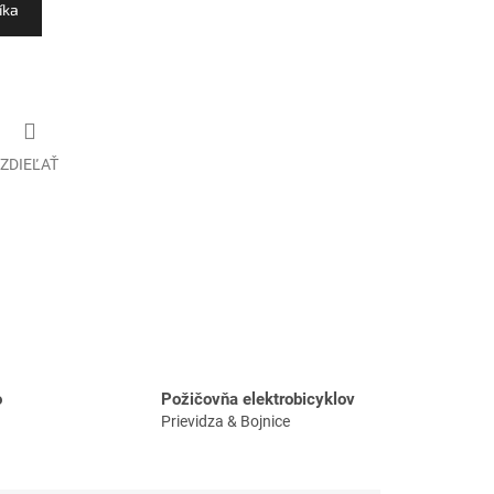
íka
ZDIEĽAŤ
o
Požičovňa elektrobicyklov
Prievidza & Bojnice