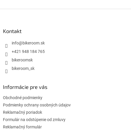
Z
á
p
ä
Kontakt
t
i
info
@
bikeroom.sk
e
+421 948 184 765
bikeroomsk
bikeroom_sk
Informácie pre vás
Obchodné podmienky
Podmienky ochrany osobných údajov
Reklamačný poriadok
Formulár na odstúpenie od zmluvy
Reklamačný formulár