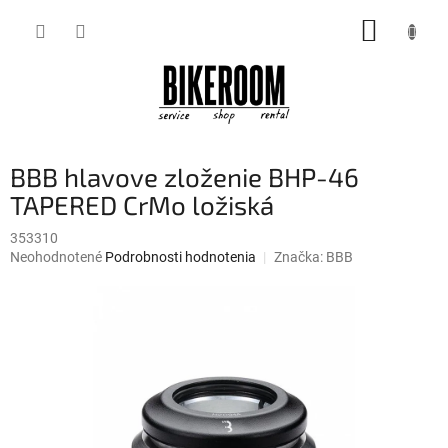
Prejsť
NÁKUP
na
obsah
KOŠÍK
BBB hlavove zloženie BHP-46
TAPERED CrMo ložiská
353310
Priemerné
Neohodnotené
Podrobnosti hodnotenia
Značka:
BBB
hodnotenie
produktu
je
0,0
z
5
hviezdičiek.