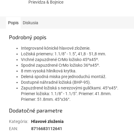
Prievidza & Bojnice
Popis
Diskusia
Podrobný popis
Integrované kónické hlavové zloženie.
Ložiská priemeru: 1.1/8" - 1.5", 41,8 - 51,8 mm.
Vrchné zapuzdrené CrMo ložisko 45ºx45º.
Spodné zapuzdrené CrMo ložisko 36ºx45º.
8 mm vysoká hliníková krytka.
Delená spodná miska pre jednoduchú montáž.
Dostupné náhradné ložiská (BHP-95).
Zapuzdrené ložiská s nerezovými guličkami. 45°x45°.
Priemer ložiska: 1.1/8" - 1.1/5". Priemer: 41.8mm.
Priemer: 51.8mm. 45°x36°.
Dodatočné parametre
Kategória
:
Hlavové zloženia
EAN
:
8716683112641