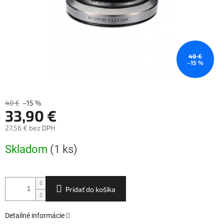
40 €
–15 %
40 €
–15 %
33,90 €
27,56 € bez DPH
Jednotková
Skladom
(1 ks)
cena:
Pridať do košíka
Detailné informácie