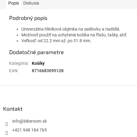
Popis
Diskusia
Podrobný popis
Univerzálna hliníková objímka na sedlovku a riadidlá.
Možnosť použiť na uchytenie košíka na fľašu, tašky, atď.
Veľkosť: od 22.2 mm až po 31.8 mm.
Dodatočné parametre
Kategória
:
Košíky
EAN
:
8716683095128
Z
á
p
ä
Kontakt
t
i
info
@
bikeroom.sk
e
+421 948 184 765