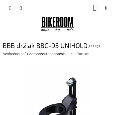
Prejsť
NÁKUP
na
obsah
KOŠÍK
BBB držiak BBC-95 UNIHOLD
358673
Priemerné
Neohodnotené
Podrobnosti hodnotenia
Značka:
BBB
hodnotenie
produktu
je
0,0
z
5
hviezdičiek.