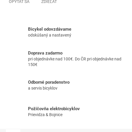
OPÝTAŤ SA
ZDIEĽAŤ
Bicykel odovzdávame
odskúšaný a nastavený
Doprava zadarmo
pri objednávke nad 100€. Do ČR pri objednávke nad
150€
Odborné poradenstvo
a servis bicyklov
Požičovňa elektrobicyklov
Prievidza & Bojnice