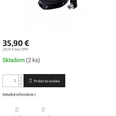
35,90 €
29,19 € bez DPH
Jednotková
Skladom
(2 ks)
cena:
Pridať do košíka
Detailné informácie