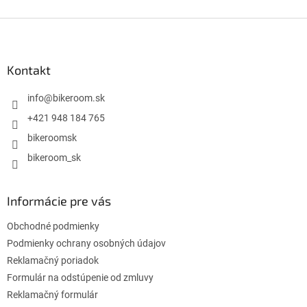
Z
á
p
ä
Kontakt
t
i
info
@
bikeroom.sk
e
+421 948 184 765
bikeroomsk
bikeroom_sk
Informácie pre vás
Obchodné podmienky
Podmienky ochrany osobných údajov
Reklamačný poriadok
Formulár na odstúpenie od zmluvy
Reklamačný formulár