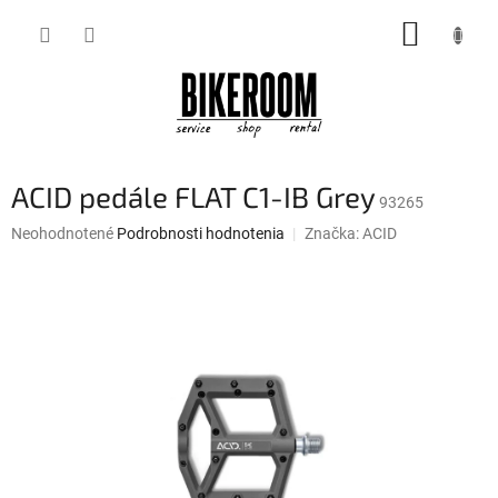
Prejsť
NÁKUP
na
obsah
KOŠÍK
ACID pedále FLAT C1-IB Grey
93265
Priemerné
Neohodnotené
Podrobnosti hodnotenia
Značka:
ACID
hodnotenie
produktu
je
0,0
z
5
hviezdičiek.