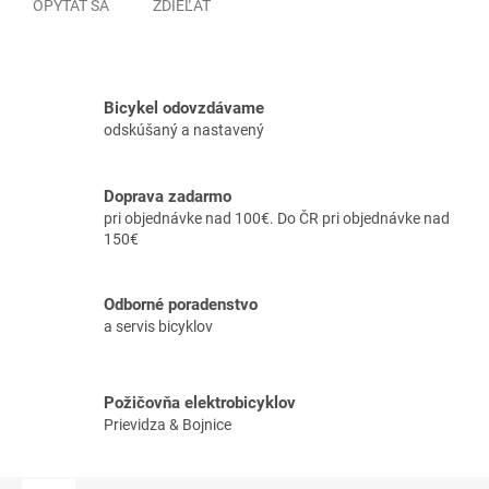
OPÝTAŤ SA
ZDIEĽAŤ
Bicykel odovzdávame
odskúšaný a nastavený
Doprava zadarmo
pri objednávke nad 100€. Do ČR pri objednávke nad
150€
Odborné poradenstvo
a servis bicyklov
Požičovňa elektrobicyklov
Prievidza & Bojnice