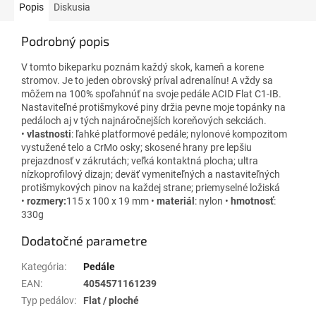
Popis
Diskusia
Podrobný popis
V tomto bikeparku poznám každý skok, kameň a korene
stromov. Je to jeden obrovský príval adrenalínu! A vždy sa
môžem na 100% spoľahnúť na svoje pedále ACID Flat C1-IB.
Nastaviteľné protišmykové piny držia pevne moje topánky na
pedáloch aj v tých najnáročnejších koreňových sekciách.
•
vlastnosti
: ľahké platformové pedále; nylonové kompozitom
vystužené telo a CrMo osky; skosené hrany pre lepšiu
prejazdnosť v zákrutách; veľká kontaktná plocha; ultra
nízkoprofilový dizajn; deväť vymeniteľných a nastaviteľných
protišmykových pinov na každej strane; priemyselné ložiská
•
rozmery:
115 x 100 x 19 mm •
materiál
: nylon •
hmotnosť
:
330g
Dodatočné parametre
Kategória
:
Pedále
EAN
:
4054571161239
Typ pedálov
:
Flat / ploché