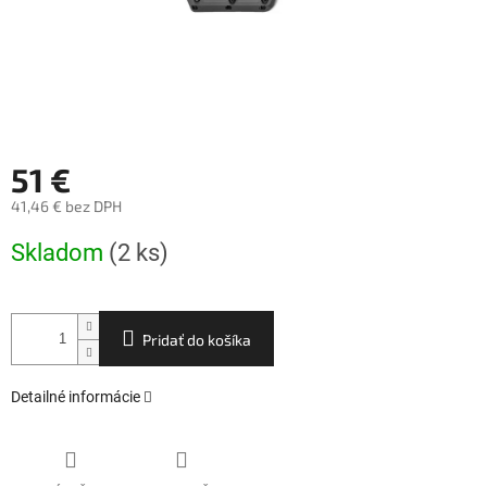
51 €
41,46 € bez DPH
Jednotková
Skladom
(2 ks)
cena:
Pridať do košíka
Detailné informácie