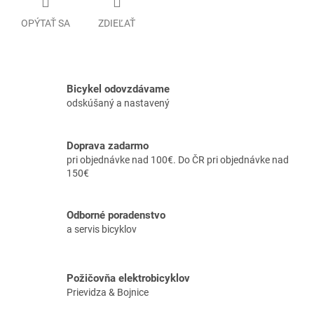
OPÝTAŤ SA
ZDIEĽAŤ
Bicykel odovzdávame
odskúšaný a nastavený
Doprava zadarmo
pri objednávke nad 100€. Do ČR pri objednávke nad
150€
Odborné poradenstvo
a servis bicyklov
Požičovňa elektrobicyklov
Prievidza & Bojnice