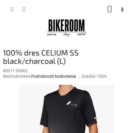
Prejsť
NÁKUP
na
obsah
KOŠÍK
100% dres CELIUM SS
black/charcoal (L)
40011-00002
Priemerné
Neohodnotené
Podrobnosti hodnotenia
Značka:
100%
hodnotenie
produktu
je
0,0
z
5
hviezdičiek.