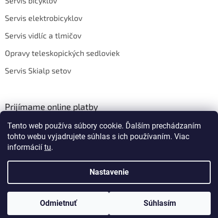
Servis bicyklov
Servis elektrobicyklov
Servis vidlíc a tlmičov
Opravy teleskopických sedloviek
Servis Skialp setov
Prijímame online platby
Tento web používa súbory cookie. Ďalším prechádzaním
tohto webu vyjadrujete súhlas s ich používaním. Viac
informácií
tu
.
Nastavenie
Vytvoril Shoptet
Odmietnuť
Súhlasím
Copyright 2026
BIKEROOM
. Všetky práva vyhradené.