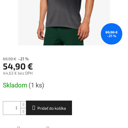
69,90 €
–21 %
69,90 €
–21 %
54,90 €
44,63 € bez DPH
Jednotková
Skladom
(1 ks)
cena:
Pridať do košíka